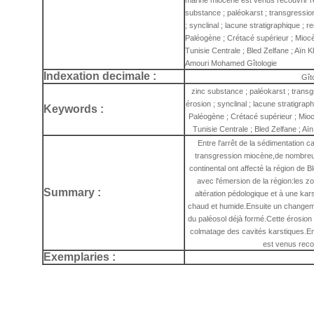
marine miocène est venus recouvrir l'e
substance ; paléokarst ; transgression 
; synclinal ; lacune stratigraphique ; r
Paléogène ; Crétacé supérieur ; Miocè
Tunisie Centrale ; Bled Zelfane ; Aïn
Amouri Mohamed Gîtologie
Indexation decimale :
Gît
zinc substance ; paléokarst ; transgr
érosion ; synclinal ; lacune stratigraph
Keywords :
Paléogène ; Crétacé supérieur ; Mioc
Tunisie Centrale ; Bled Zelfane ; 
Entre l'arrêt de la sédimentation 
transgression miocène,de nombreu
continental ont affecté la région d
avec l'émersion de la région:les
Summary :
altération pédologique et à une karst
chaud et humide.Ensuite un changeme
du paléosol déjà formé.Cette érosion 
colmatage des cavités karstiques.E
est venus reco
Exemplaries :