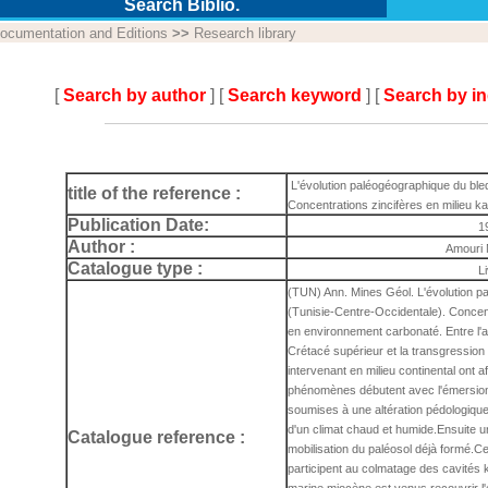
Search Biblio.
ocumentation and Editions
>>
Research library
[
Search by author
] [
Search keyword
] [
Search by i
L'évolution paléogéographique du ble
title of the reference :
Concentrations zincifères en milieu k
Publication Date:
1
Author :
Amouri
Catalogue type :
L
(TUN) Ann. Mines Géol. L'évolution p
(Tunisie-Centre-Occidentale). Concent
en environnement carbonaté. Entre l'a
Crétacé supérieur et la transgress
intervenant en milieu continental ont a
phénomènes débutent avec l'émersion
soumises à une altération pédologique e
d'un climat chaud et humide.Ensuite 
Catalogue reference :
mobilisation du paléosol déjà formé.Ce
participent au colmatage des cavités 