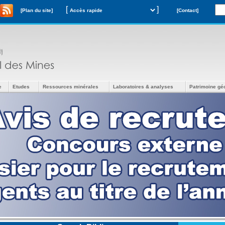
[
]
[Plan du site]
[Contact]
e
Etudes
Ressources minérales
Laboratoires & analyses
Patrimoine gé