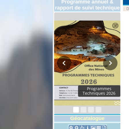
Programme annuel &
rapport de suivi technique
::
D
Rapport d'activités
2024
Géocatalogue