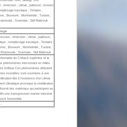
nsemble. référ. bibliogr. zinc
; émersion ; climat ; paléosol ; érosion
emplissage karstique ; Tertiaire ;
ne ; Boxwork ; Monheimite ; Tunisie ;
 Khamouda ; Guemata ; Sidi Mabrouk
ologie
ession ; émersion ; climat ; paléosol ;
ique ; remplissage karstique ; Tertiaire ;
ène ; Boxwork ; Monheimite ; Tunisie ;
Aïn Khamouda ; Guemata ; Sidi Mabrouk
carbonatée du Crétacé supérieur et la
x phénomènes intervenant en milieu
e Bled Zelfane.Ces phénomènes débutent
 zones exondées sont soumises à une
ification liée à l'existence d'un climat
nt climatique provoque la mobilisation
fournit des matériaux qui participent au
nfin une transgression marine miocène
uvrir l'ensemble.
-