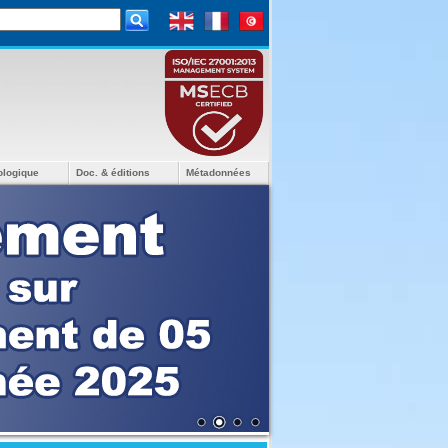
ologique
Doc. & éditions
Métadonnées