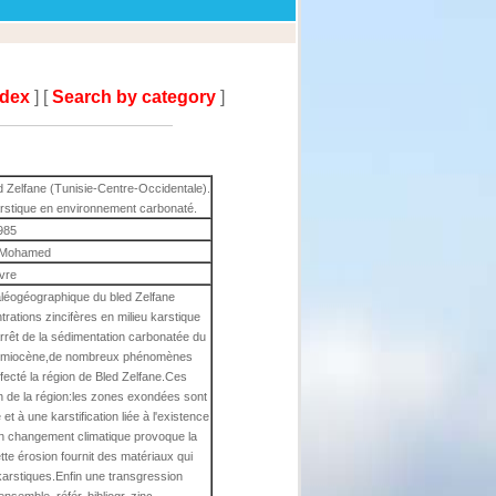
ndex
] [
Search by category
]
d Zelfane (Tunisie-Centre-Occidentale).
arstique en environnement carbonaté.
985
 Mohamed
ivre
aléogéographique du bled Zelfane
rations zincifères en milieu karstique
rrêt de la sédimentation carbonatée du
ion miocène,de nombreux phénomènes
ffecté la région de Bled Zelfane.Ces
 de la région:les zones exondées sont
t à une karstification liée à l'existence
un changement climatique provoque la
tte érosion fournit des matériaux qui
karstiques.Enfin une transgression