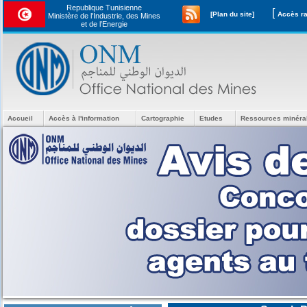
Republique Tunisienne
[
[Plan du site]
Ministère de l'Industrie, des Mines
et de l’Energie
Accueil
Accès à l'information
Cartographie
Etudes
Ressources minéra