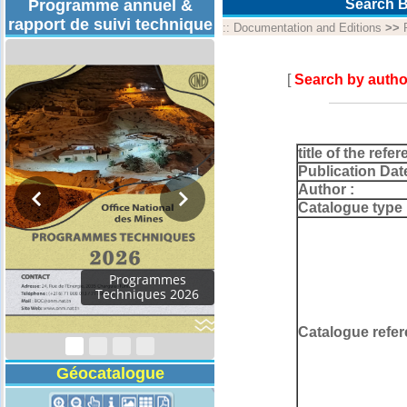
Programme annuel &
Search B
rapport de suivi technique
::
Documentation and Editions
>>
[
Search by autho
title of the refer
Publication Dat
Author :
Catalogue type 
Rapport d'activités
2024
Catalogue refer
Géocatalogue