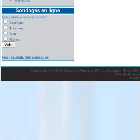
Prestations
Sondages en ligne
Que pensez-vous de notre site ?
Excellent
Très bien
Bien
Moyen
Voir résultats des sondages
Siège social de l'ONM 24,rue de L'Energie, 2035 La Charguia - Tunis
|
BP: 
Tous droits rése
Derniè