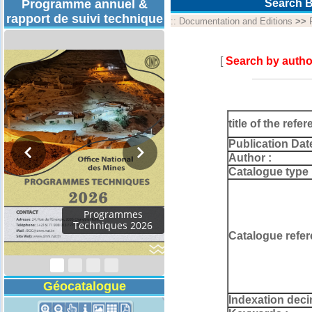
Programme annuel &
Search B
rapport de suivi technique
::
Documentation and Editions
>>
[
Search by autho
title of the refer
Publication Dat
Author :
Catalogue type 
Rapport d'activités
2024
Catalogue refer
Géocatalogue
Indexation deci