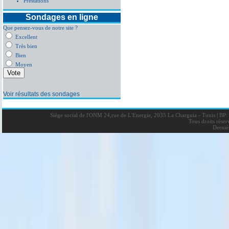
Prestations
Sondages en ligne
Que pensez-vous de notre site ?
Excellent
Très bien
Bien
Moyen
Voir résultats des sondages
Siège social de l'ONM 24,rue de L'Energie, 2035 La Charguia - Tunis
|
BP: 
Tous droits rése
Derniè