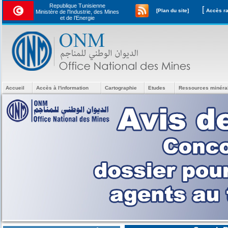
Republique Tunisienne
[
[Plan du site]
Ministère de l'Industrie, des Mines
et de l’Energie
Accueil
Accès à l'information
Cartographie
Etudes
Ressources minéra