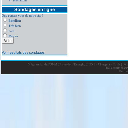
Prestations
Sondages en ligne
Que pensez-vous de notre site ?
Excellent
Très bien
Bien
Moyen
Voir résultats des sondages
Siège social de l'ONM 24,rue de L'Energie, 2035 La Charguia - Tunis
|
BP: 
Tous droits rése
Derniè