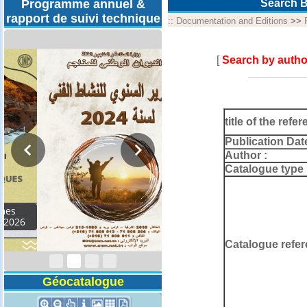
Programme annuel &
Search B
rapport de suivi technique
::
Documentation and Editions
>>
[
Search by autho
title of the refer
Publication Dat
Author :
Catalogue type 
Rapport d'activités
2024
Catalogue refer
Géocatalogue