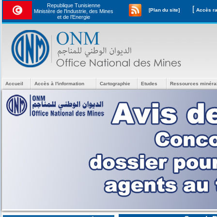
Republique Tunisienne
[
[Plan du site]
Ministère de l'Industrie, des Mines
et de l’Energie
Accueil
Accès à l'information
Cartographie
Etudes
Ressources minéra