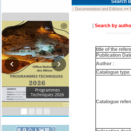
Programme annuel &
Search B
rapport de suivi technique
::
Documentation and Editions
>>
[
Search by autho
title of the refer
Publication Dat
Author :
Catalogue type 
Rapport d'activités
2024
Catalogue refer
Géocatalogue