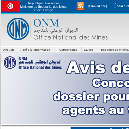
Republique Tunisienne
[
[Plan du site]
Ministère de l'Industrie, des Mines
et de l’Energie
Accueil
Accès à l'information
Cartographie
Etudes
Ressources minéra