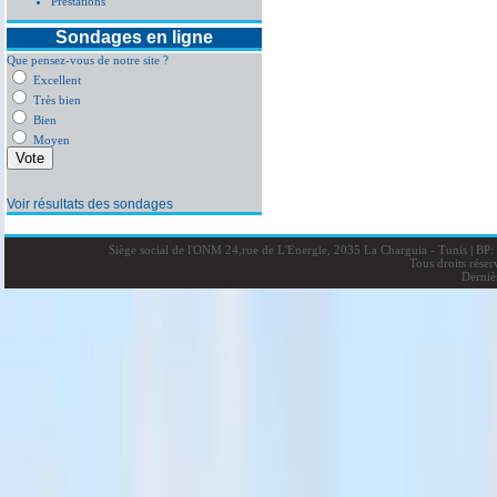
Prestations
Sondages en ligne
Que pensez-vous de notre site ?
Excellent
Très bien
Bien
Moyen
Voir résultats des sondages
Siège social de l'ONM 24,rue de L'Energie, 2035 La Charguia - Tunis
|
BP: 
Tous droits rése
Derniè