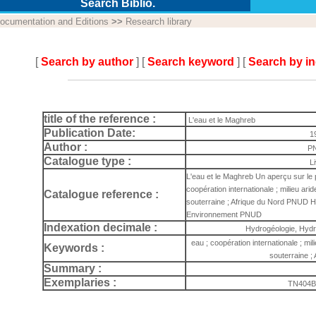
Search Biblio.
ocumentation and Editions
>>
Research library
[
Search by author
] [
Search keyword
] [
Search by i
title of the reference :
L'eau et le Maghreb
Publication Date:
1
Author :
P
Catalogue type :
L
L'eau et le Maghreb Un aperçu sur le pr
coopération internationale ; milieu arid
Catalogue reference :
souterraine ; Afrique du Nord PNUD H
Environnement PNUD
Indexation decimale :
Hydrogéologie, Hydr
eau ; coopération internationale ; mil
Keywords :
souterraine ;
Summary :
Exemplaries :
TN404B