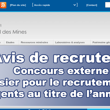
[
]
[Plan du site]
[Contact]
e
Etudes
Ressources minérales
Laboratoires & analyses
Patrimoine gé