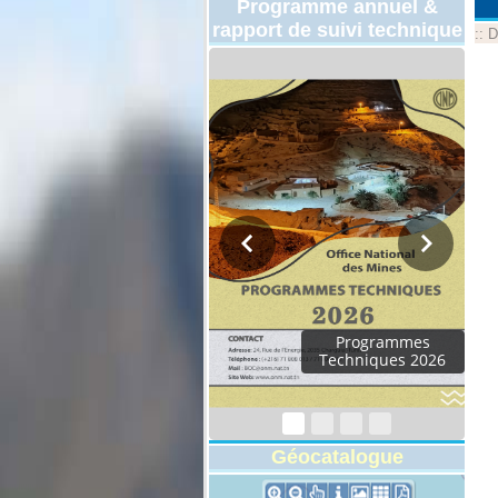
Programme annuel &
rapport de suivi technique
::
D
Rapport d'activités
2024
Géocatalogue