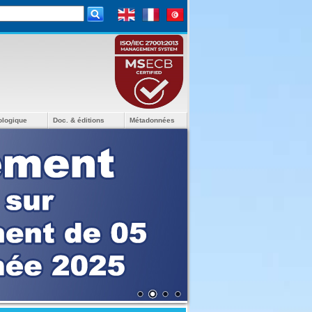
ologique
Doc. & éditions
Métadonnées