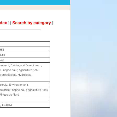
ndex
] [
Search by category
]
988
NUD
ivre
ésent, l'héritage et l'avenir eau ;
e ; nappe eau ; agriculture ; eau
ydrogéologie, Hydrologie,
ologie, Environnement
ieu aride ; nappe eau ; agriculture ; eau
 Afrique du Nord
, TN404A