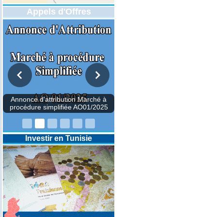
Appels d'Offres
Annonce d'attribution Marché à
procédure simplifiée AO01/2025
Investir en Tunisie