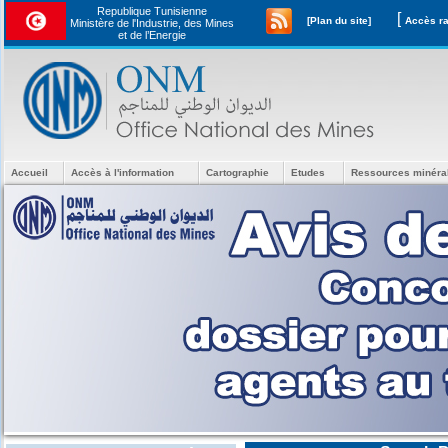
Republique Tunisienne
[
[Plan du site]
Ministère de l'Industrie, des Mines
et de l’Energie
Accueil
Accès à l'information
Cartographie
Etudes
Ressources minéra