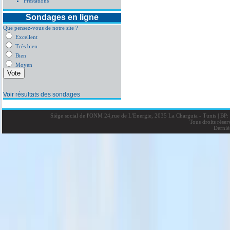
Prestations
Sondages en ligne
Que pensez-vous de notre site ?
Excellent
Très bien
Bien
Moyen
Voir résultats des sondages
Siège social de l'ONM 24,rue de L'Energie, 2035 La Charguia - Tunis
|
BP: 
Tous droits rése
Derniè