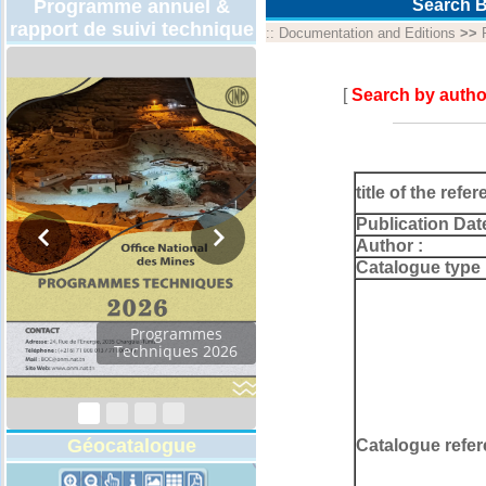
Programme annuel &
Search B
rapport de suivi technique
::
Documentation and Editions
>>
[
Search by autho
title of the refer
Publication Dat
Author :
Catalogue type 
Programmes
Techniques 2026
Géocatalogue
Catalogue refer