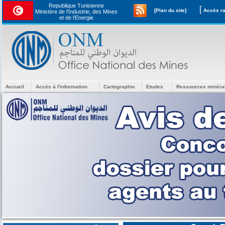
Republique Tunisienne
[
[Plan du site]
Ministère de l'Industrie, des Mines
et de l’Energie
Accueil
Accès à l'information
Cartographie
Etudes
Ressources minéra