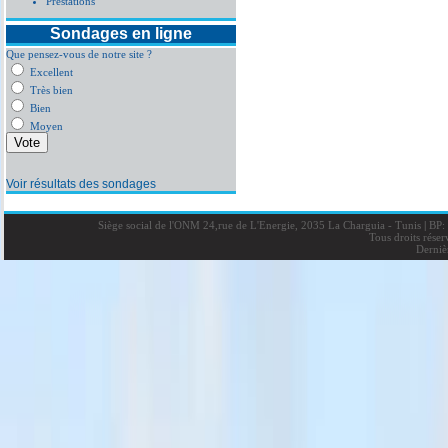
Prestations
Sondages en ligne
Que pensez-vous de notre site ?
Excellent
Très bien
Bien
Moyen
Voir résultats des sondages
Siège social de l'ONM 24,rue de L'Energie, 2035 La Charguia - Tunis
|
BP: 
Tous droits rése
Derniè