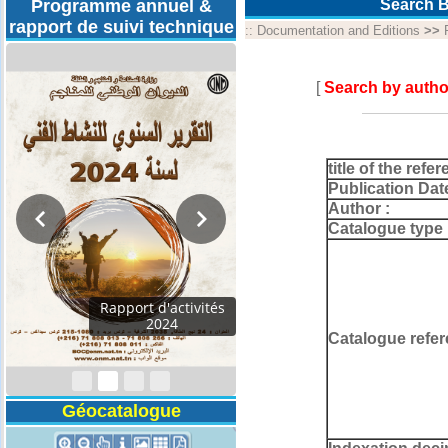
Programme annuel &
Search B
rapport de suivi technique
::
Documentation and Editions
>>
[
Search by autho
title of the refer
Publication Dat
Author :
Catalogue type 
Programmes
Techniques 2026
Catalogue refer
Géocatalogue