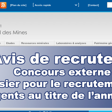
[
]
[Plan du site]
[Contact]
e
Etudes
Ressources minérales
Laboratoires & analyses
Patrimoine gé