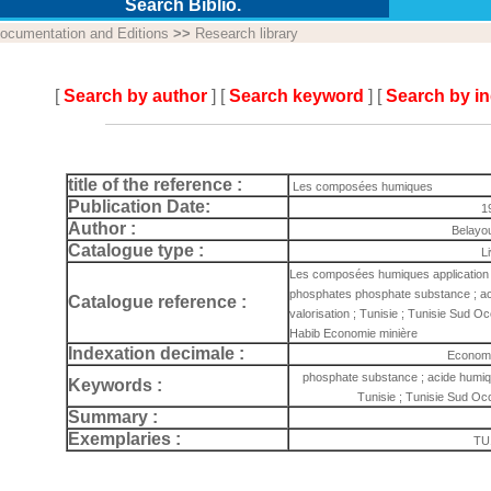
Search Biblio.
ocumentation and Editions
>>
Research library
[
Search by author
] [
Search keyword
] [
Search by i
title of the reference :
Les composées humiques
Publication Date:
1
Author :
Belayo
Catalogue type :
L
Les composées humiques application a
phosphates phosphate substance ; aci
Catalogue reference :
valorisation ; Tunisie ; Tunisie Sud O
Habib Economie minière
Indexation decimale :
Economi
phosphate substance ; acide humique
Keywords :
Tunisie ; Tunisie Sud Occ
Summary :
Exemplaries :
TU