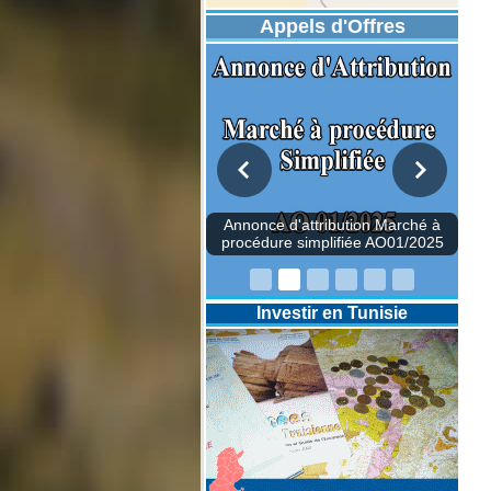
Appels d'Offres
once d'attribution Marché à
édure simplifiée AO01/2025
Investir en Tunisie
Annonce d'attrib
procédure simpli