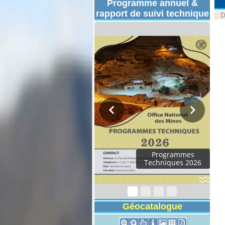
Programme annuel &
rapport de suivi technique
::
D
Programmes
Techniques 2026
Géocatalogue