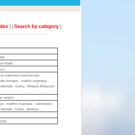
ndex
] [
Search by category
]
984
uni Habib
ivre
u traitement industriel des
de humique ; matière organique ;
ccidentale ; Gafsa ; Metlaoui Belayouni
e minière
 ; matière organique ; valorisation ;
identale ; Gafsa ; Metlaoui
1362