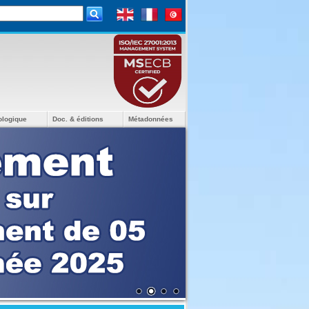
ologique
Doc. & éditions
Métadonnées