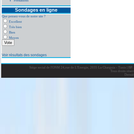
Prestations
Sondages en ligne
Que pensez-vous de notre site ?
Excellent
Très bien
Bien
Moyen
Voir résultats des sondages
Siège social de l'ONM 24,rue de L'Energie, 2035 La Charguia - Tunis
|
BP: 
Tous droits rése
Derniè