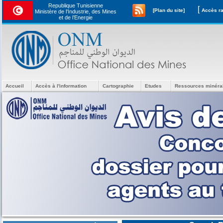
Republique Tunisienne
[
[Plan du site]
Ministère de l'Industrie, des Mines
et de l’Energie
Accueil
Accès à l'information
Cartographie
Etudes
Ressources minéra