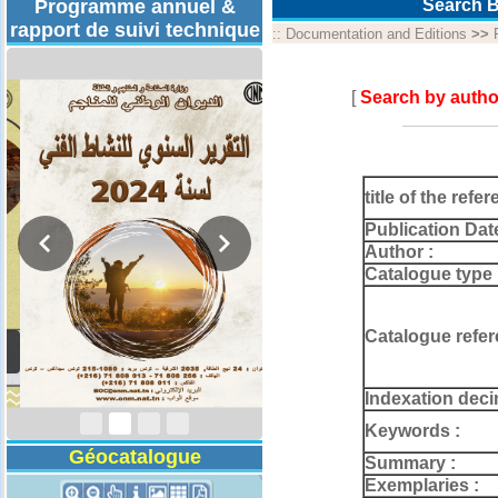
Programme annuel &
Search B
rapport de suivi technique
::
Documentation and Editions
>>
[
Search by autho
title of the refer
Publication Dat
Author :
Catalogue type 
Catalogue refer
Rapport d'activités
2024
Indexation deci
Keywords :
Géocatalogue
Summary :
Exemplaries :