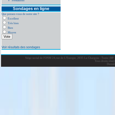
Prestations
Sondages en ligne
Que pensez-vous de notre site ?
Excellent
Très bien
Bien
Moyen
Voir résultats des sondages
Siège social de l'ONM 24,rue de L'Energie, 2035 La Charguia - Tunis
|
BP: 
Tous droits rése
Derniè