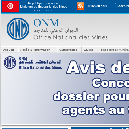
Republique Tunisienne
[
[Plan du site]
Ministère de l'Industrie, des Mines
et de l’Energie
Accueil
Accès à l'information
Cartographie
Etudes
Ressources minéra