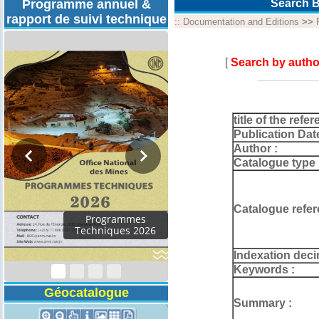
Programme annuel &
Search B
rapport de suivi technique
::
Documentation and Editions
>>
[
Search by autho
title of the refer
Publication Dat
Author :
Catalogue type 
Catalogue refer
Rapport d'activités
2024
Indexation deci
Keywords :
Géocatalogue
Summary :