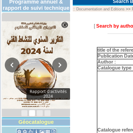
Programme annuel &
Search B
rapport de suivi technique
::
Documentation and Editions
>>
[
Search by autho
title of the refer
Publication Dat
Author :
Catalogue type 
Programmes
Techniques 2026
Géocatalogue
Catalogue refer