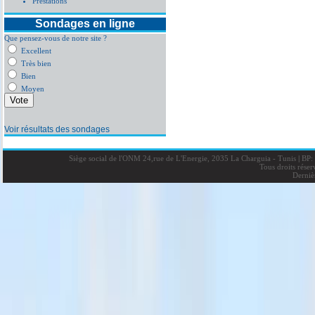
Prestations
Sondages en ligne
Que pensez-vous de notre site ?
Excellent
Très bien
Bien
Moyen
Voir résultats des sondages
Siège social de l'ONM 24,rue de L'Energie, 2035 La Charguia - Tunis
|
BP: 
Tous droits rése
Derniè