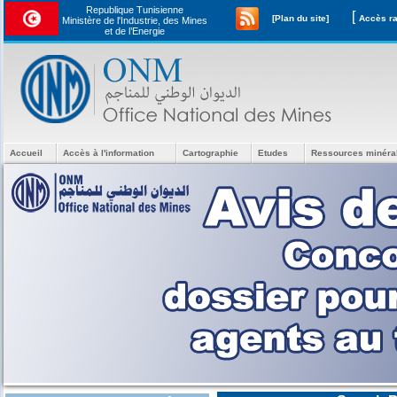
Republique Tunisienne
[
[Plan du site]
Ministère de l'Industrie, des Mines
et de l’Energie
Accueil
Accès à l'information
Cartographie
Etudes
Ressources minéra