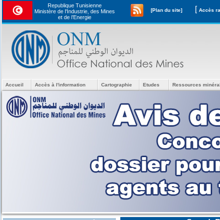
Republique Tunisienne
[
[Plan du site]
Ministère de l'Industrie, des Mines
et de l’Energie
Accueil
Accès à l'information
Cartographie
Etudes
Ressources minéra