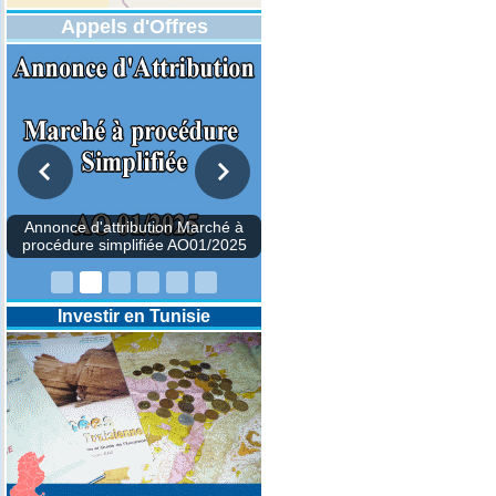
Appels d'Offres
DESIGNATION D’UN REVISEUR
COMPTABLE POUR LES
EXERCICES 2025-2026-2027
Investir en Tunisie