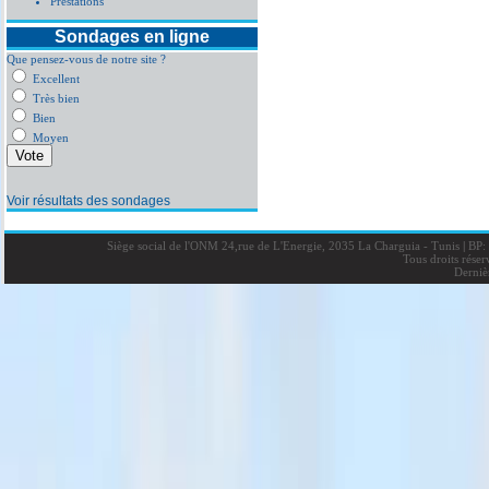
Prestations
Sondages en ligne
Que pensez-vous de notre site ?
Excellent
Très bien
Bien
Moyen
Voir résultats des sondages
Siège social de l'ONM 24,rue de L'Energie, 2035 La Charguia - Tunis
|
BP: 
Tous droits rése
Derniè