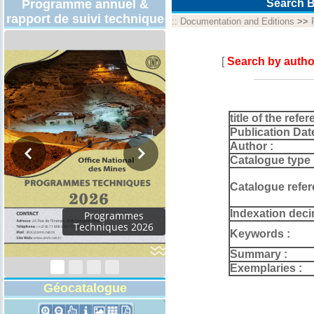
Programme annuel &
Search B
rapport de suivi technique
::
Documentation and Editions
>>
[
Search by autho
title of the refer
Publication Dat
Author :
Catalogue type 
Catalogue refer
Indexation deci
Programmes
Techniques 2026
Keywords :
Summary :
Exemplaries :
Géocatalogue