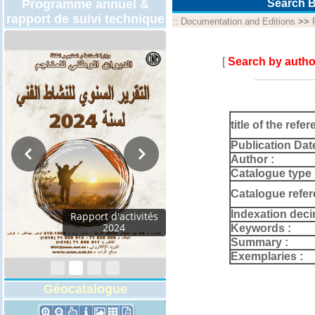
Programme annuel &
Search B
rapport de suivi technique
::
Documentation and Editions
>>
[
Search by autho
title of the refer
Publication Dat
Author :
Catalogue type 
Catalogue refer
Indexation deci
Rapport d'activités
2024
Keywords :
Summary :
Exemplaries :
Géocatalogue