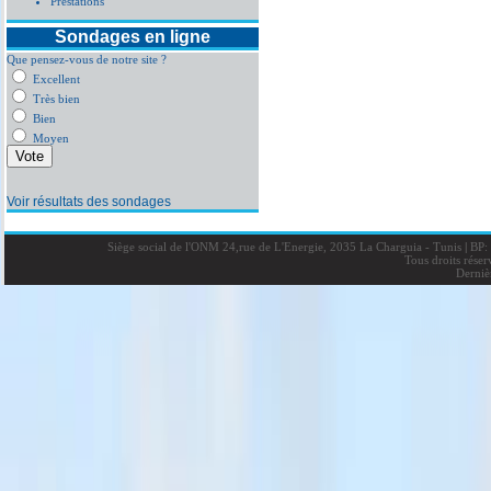
Prestations
Sondages en ligne
Que pensez-vous de notre site ?
Excellent
Très bien
Bien
Moyen
Voir résultats des sondages
Siège social de l'ONM 24,rue de L'Energie, 2035 La Charguia - Tunis
|
BP: 
Tous droits rése
Derniè