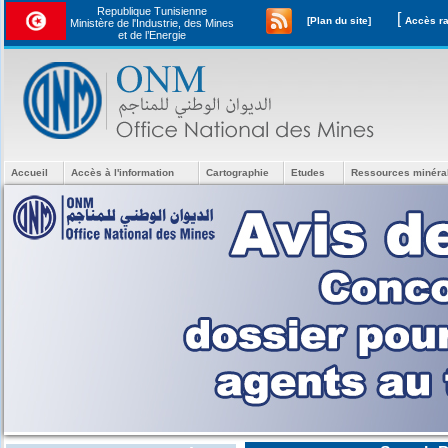
Republique Tunisienne
[
[Plan du site]
Ministère de l'Industrie, des Mines
et de l’Energie
Accueil
Accès à l'information
Cartographie
Etudes
Ressources minéra