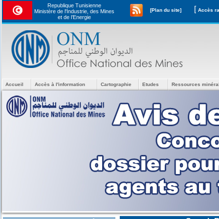
Republique Tunisienne
[
[Plan du site]
Ministère de l'Industrie, des Mines
et de l’Energie
Accueil
Accès à l'information
Cartographie
Etudes
Ressources minéra