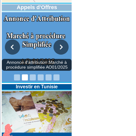
Appels d'Offres
Annonce d'attribution Marché à
Investir en Tunisie
procédure simplifiée AO01/2025