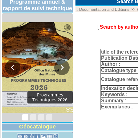
Programme annuel &
Search B
rapport de suivi technique
::
Documentation and Editions
>>
[
Search by autho
title of the refer
Publication Dat
Author :
Catalogue type 
Catalogue refer
Indexation deci
Keywords :
Programmes
Techniques 2026
Summary :
Exemplaries :
Géocatalogue