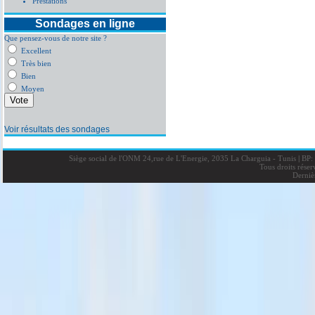
Prestations
Sondages en ligne
Que pensez-vous de notre site ?
Excellent
Très bien
Bien
Moyen
Voir résultats des sondages
Siège social de l'ONM 24,rue de L'Energie, 2035 La Charguia - Tunis
|
BP: 
Tous droits rése
Derniè