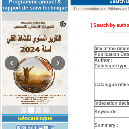
Programme annuel &
Search B
rapport de suivi technique
::
Documentation and Editions
>>
[
Search by autho
title of the refer
Publication Dat
Author :
Catalogue type 
Catalogue refer
Rapport d'activités
2024
Indexation deci
Keywords :
Géocatalogue
Summary :