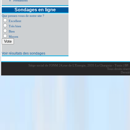
Prestations
Sondages en ligne
Que pensez-vous de notre site ?
Excellent
Très bien
Bien
Moyen
Voir résultats des sondages
Siège social de l'ONM 24,rue de L'Energie, 2035 La Charguia - Tunis
|
BP: 
Tous droits rése
Derniè