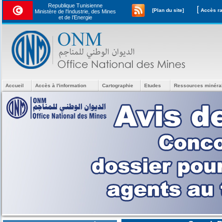
Republique Tunisienne
[
[Plan du site]
Ministère de l'Industrie, des Mines
et de l’Energie
Accueil
Accès à l'information
Cartographie
Etudes
Ressources minéra