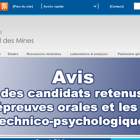
[
]
[Plan du site]
[Contact]
e
Etudes
Ressources minérales
Laboratoires & analyses
Patrimoine gé