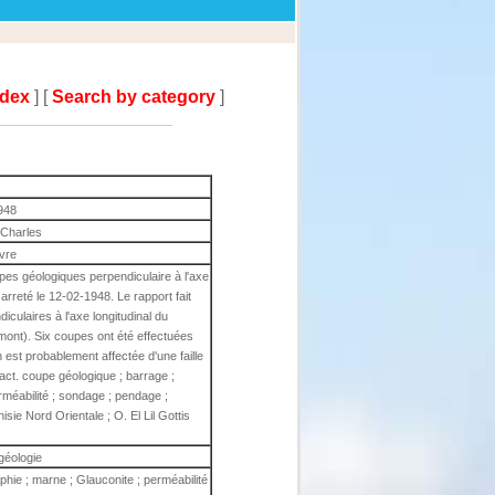
ndex
] [
Search by category
]
948
 Charles
ivre
es géologiques perpendiculaire à l'axe
 arreté le 12-02-1948. Le rapport fait
iculaires à l'axe longitudinal du
mont). Six coupes ont été effectuées
 est probablement affectée d'une faille
act. coupe géologique ; barrage ;
erméabilité ; sondage ; pendage ;
nisie Nord Orientale ; O. El Lil Gottis
géologie
phie ; marne ; Glauconite ; perméabilité