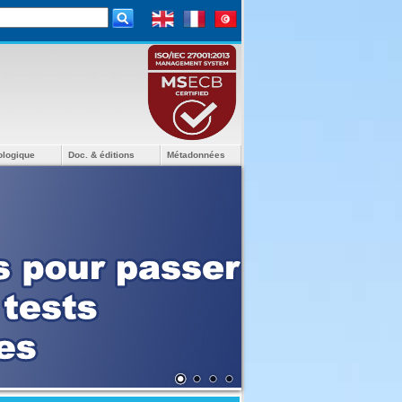
ologique
Doc. & éditions
Métadonnées