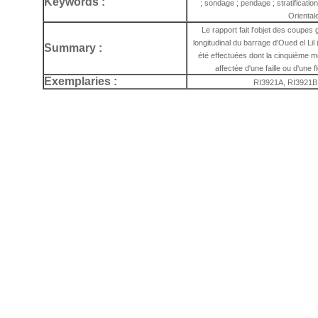
Keywords :
; sondage ; pendage ; stratificatio
Orientale
Le rapport fait l'objet des coupes
longitudinal du barrage d'Oued el L
Summary :
été effectuées dont la cinquième m
affectée d'une faille ou d'une
Exemplaries :
RI3921A, RI3921B