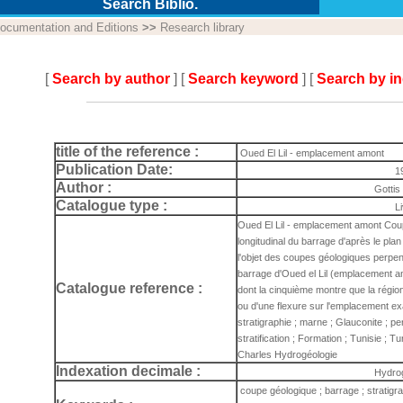
Search Biblio.
ocumentation and Editions
>>
Research library
[
Search by author
] [
Search keyword
] [
Search by i
title of the reference :
Oued El Lil - emplacement amont
Publication Date:
1
Author :
Gottis
Catalogue type :
L
Oued El Lil - emplacement amont Coup
longitudinal du barrage d'après le plan
l'objet des coupes géologiques perpend
barrage d'Oued el Lil (emplacement a
Catalogue reference :
dont la cinquième montre que la région
ou d'une flexure sur l'emplacement ex
stratigraphie ; marne ; Glauconite ; p
stratification ; Formation ; Tunisie ; Tu
Charles Hydrogéologie
Indexation decimale :
Hydro
coupe géologique ; barrage ; stratigra