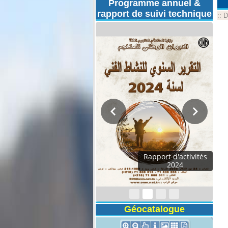
Programme annuel &
rapport de suivi technique
::
D
Rapport d'activités
2024
Géocatalogue