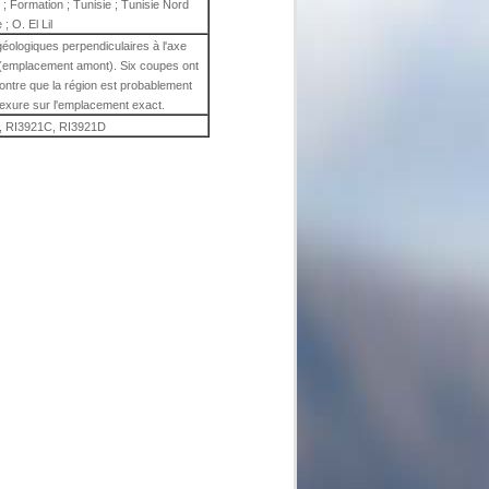
n ; Formation ; Tunisie ; Tunisie Nord
 ; O. El Lil
 géologiques perpendiculaires à l'axe
il (emplacement amont). Six coupes ont
ontre que la région est probablement
 flexure sur l'emplacement exact.
, RI3921C, RI3921D