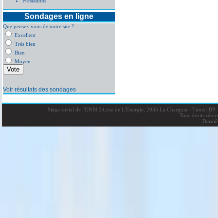
Prestations
Sondages en ligne
Que pensez-vous de notre site ?
Excellent
Très bien
Bien
Moyen
Voir résultats des sondages
Siège social de l'ONM 24,rue de L'Energie, 2035 La Charguia - Tunis
|
BP: 
Tous droits rése
Derniè