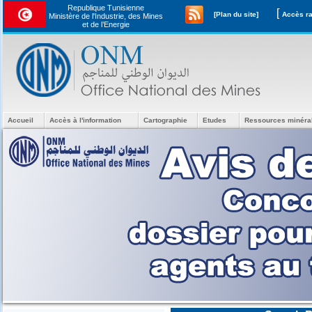
Republique Tunisienne
[
[Plan du site]
Ministère de l'Industrie, des Mines
et de l’Energie
Accueil
Accès à l'information
Cartographie
Etudes
Ressources minéra