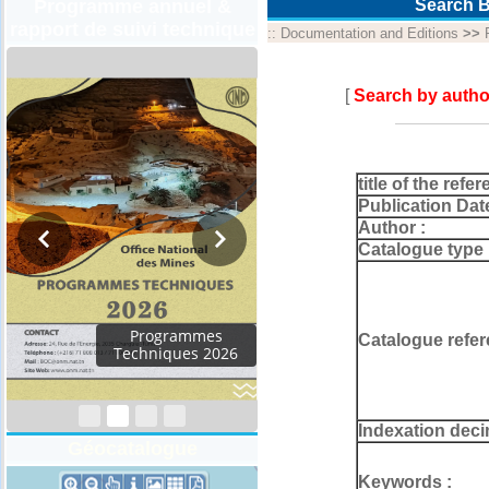
Programme annuel &
Search B
rapport de suivi technique
::
Documentation and Editions
>>
[
Search by autho
title of the refer
Publication Dat
Author :
Catalogue type 
Rapport d'activités
Catalogue refer
2024
Indexation deci
Géocatalogue
Keywords :