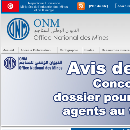
Republique Tunisienne
[
[Plan du site]
Ministère de l'Industrie, des Mines
et de l’Energie
Accueil
Accès à l'information
Cartographie
Etudes
Ressources minéra