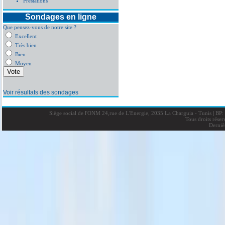
Prestations
Sondages en ligne
Que pensez-vous de notre site ?
Excellent
Très bien
Bien
Moyen
Voir résultats des sondages
Siège social de l'ONM 24,rue de L'Energie, 2035 La Charguia - Tunis
|
BP: 
Tous droits rése
Derniè