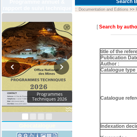
Programme annuel &
Search B
rapport de suivi technique
::
Documentation and Editions
>>
[
Search by autho
title of the refer
Publication Dat
Author :
Catalogue type 
rammes
Catalogue refer
ques 2026
Géocatalogue
Indexation deci