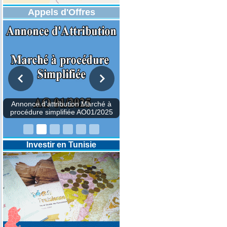
Appels d'Offres
Investir en Tunisie
Annonce d'attribution Marché à
procédure simplifiée AO01/2025