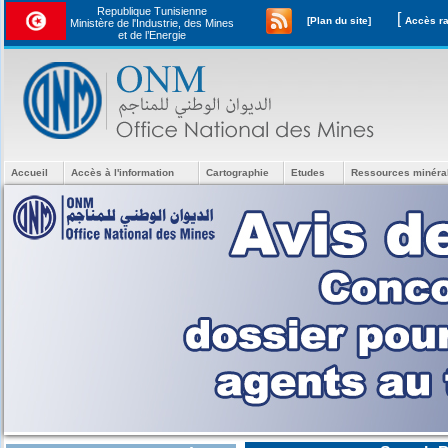
Republique Tunisienne
[
[Plan du site]
Ministère de l'Industrie, des Mines
et de l’Energie
Accueil
Accès à l'information
Cartographie
Etudes
Ressources minéra