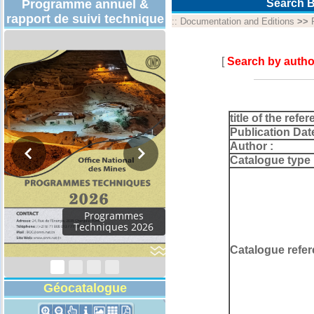
Programme annuel &
Search B
rapport de suivi technique
::
Documentation and Editions
>>
[
Search by autho
title of the refer
Publication Dat
Author :
Catalogue type 
Programmes
Techniques 2026
Catalogue refer
Géocatalogue