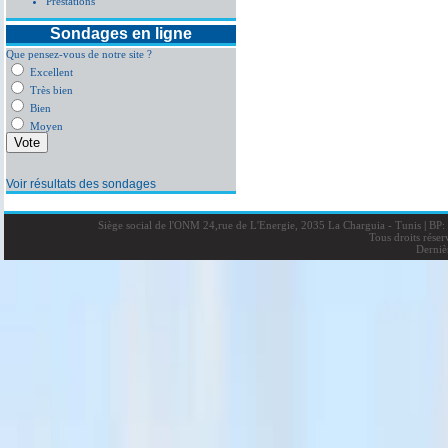
Prestations
Sondages en ligne
Que pensez-vous de notre site ?
Excellent
Très bien
Bien
Moyen
Voir résultats des sondages
Siège social de l'ONM 24,rue de L'Energie, 2035 La Charguia - Tunis
|
BP: 
Tous droits rése
Derniè