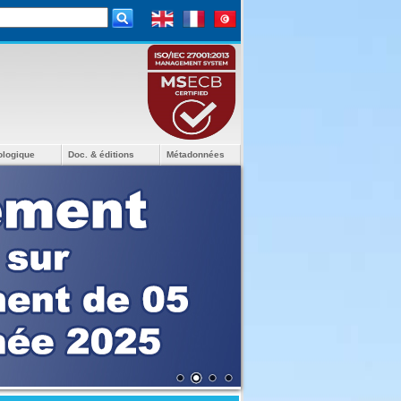
ologique
Doc. & éditions
Métadonnées