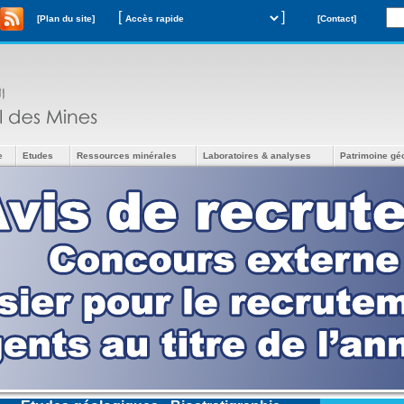
[
]
[Plan du site]
[Contact]
e
Etudes
Ressources minérales
Laboratoires & analyses
Patrimoine gé