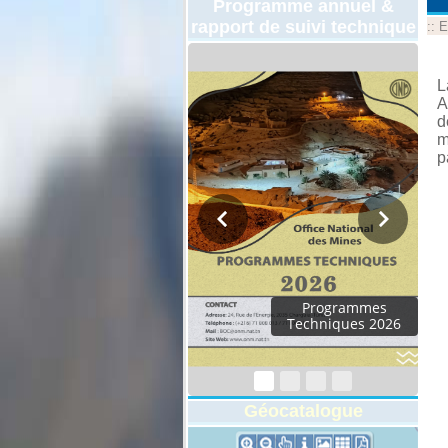
Programme annuel &
rapport de suivi technique
::
E
L
A
d
m
p
Programmes
Techniques 2026
Géocatalogue