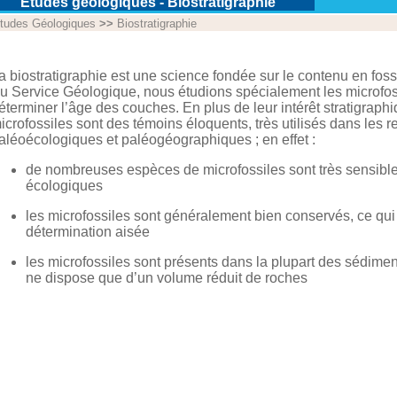
Etudes géologiques - Biostratigraphie
tudes Géologiques
>>
Biostratigraphie
a biostratigraphie est une science fondée sur le contenu en fos
u Service Géologique, nous étudions spécialement les microfos
éterminer l’âge des couches. En plus de leur intérêt stratigraphi
icrofossiles sont des témoins éloquents, très utilisés dans les r
aléoécologiques et paléogéographiques ; en effet :
de nombreuses espèces de microfossiles sont très sensible
écologiques
les microfossiles sont généralement bien conservés, ce qui
détermination aisée
les microfossiles sont présents dans la plupart des sédimen
ne dispose que d’un volume réduit de roches