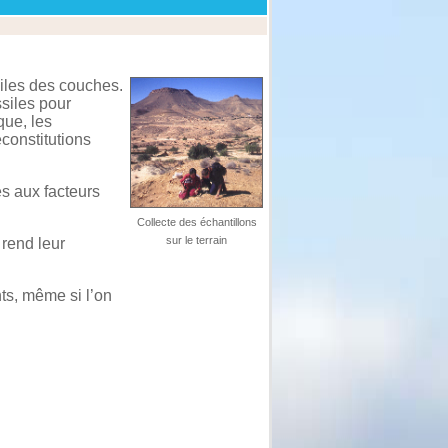
siles des couches.
siles pour
que, les
econstitutions
s aux facteurs
Collecte des échantillons
sur le terrain
 rend leur
ts, même si l’on