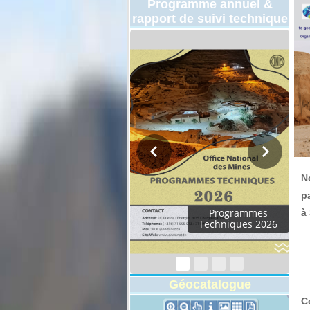
Programme annuel &
rapport de suivi technique
N
p
Programmes
à
Techniques 2026
Géocatalogue
C