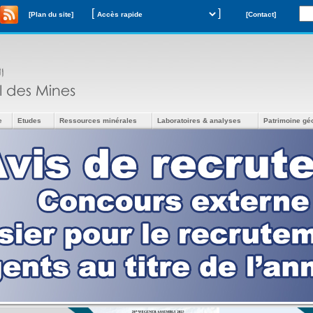
[
]
[Plan du site]
[Contact]
e
Etudes
Ressources minérales
Laboratoires & analyses
Patrimoine gé