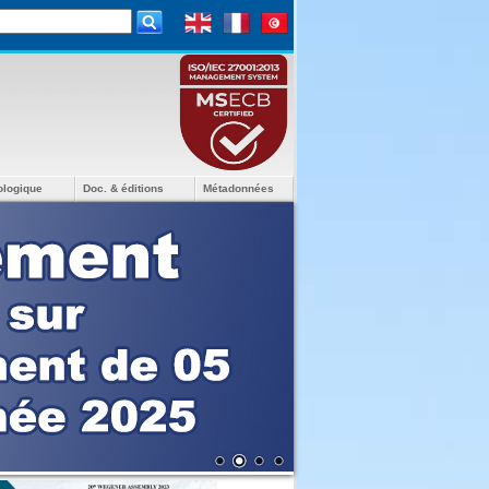
ologique
Doc. & éditions
Métadonnées