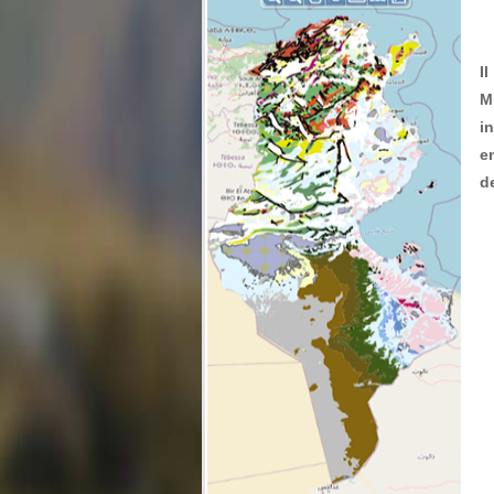
I
M
i
e
d