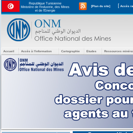
Republique Tunisienne
[
[Plan du site]
Ministère de l'Industrie, des Mines
et de l’Energie
Accueil
Accès à l'information
Cartographie
Etudes
Ressources minéra