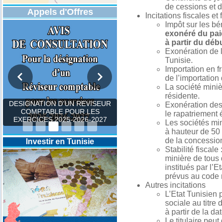
de cessions et 
Appels d'Offres
Incitations fiscales et
Impôt sur les bé
exonéré du pai
à partir du débu
Exonération de l
Tunisie.
Importation en f
de l’importation
La société miniè
résidente.
DESIGNATION D’UN REVISEUR
Exonération des 
COMPTABLE POUR LES
le rapatriement 
EXERCICES 2025-2026-2027
Les sociétés min
à hauteur de 50
de la concession
Investir en Tunisie
Stabilité fiscale
minière de tous d
institués par l’
prévus au code 
Autres incitations
L’Etat Tunisien 
sociale au titre
à partir de la da
Le titulaire peu