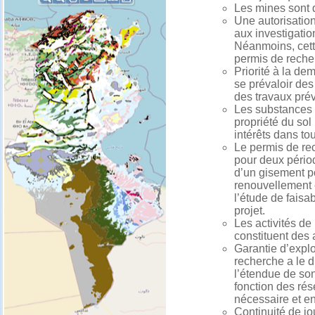
Les mines sont 
Une autorisatio
aux investigati
Néanmoins, cette
permis de reche
Priorité à la de
se prévaloir des
des travaux pré
Les substances c
propriété du sol
intérêts dans tou
Le permis de rec
pour deux pério
d’un gisement po
renouvellement 
l’étude de faisa
projet.
Les activités de
constituent des
Garantie d’explo
recherche a le d
l’étendue de son
fonction des rés
nécessaire et en
Continuité de jo