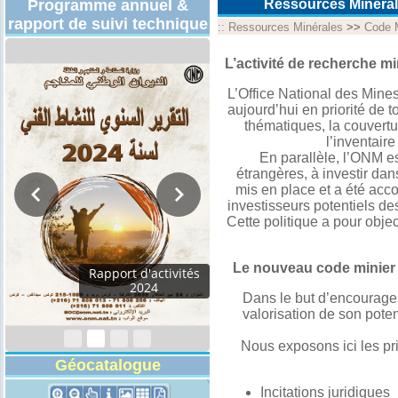
Programme annuel &
Ressources Minéral
rapport de suivi technique
::
Ressources Minérales
>>
Code M
L’activité de recherche mi
L’Office National des Mine
aujourd’hui en priorité de 
thématiques, la couvertu
l’inventaire
En parallèle, l’ONM es
étrangères, à investir da
mis en place et a été acc
investisseurs potentiels de
Cette politique a pour object
Le nouveau code minier (
Rapport d'activités
2024
Dans le but d’encourager 
valorisation de son pote
Nous exposons ici les pr
Géocatalogue
Incitations juridiques