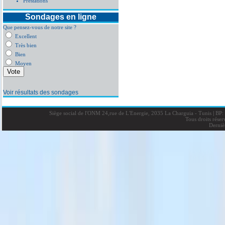
Prestations
Sondages en ligne
Que pensez-vous de notre site ?
Excellent
Très bien
Bien
Moyen
Voir résultats des sondages
Siège social de l'ONM 24,rue de L'Energie, 2035 La Charguia - Tunis
|
BP: 
Tous droits rése
Derniè