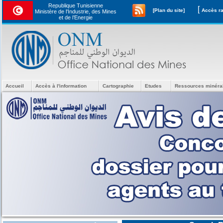
Republique Tunisienne
[
[Plan du site]
Ministère de l'Industrie, des Mines
et de l’Energie
Accueil
Accès à l'information
Cartographie
Etudes
Ressources minéra