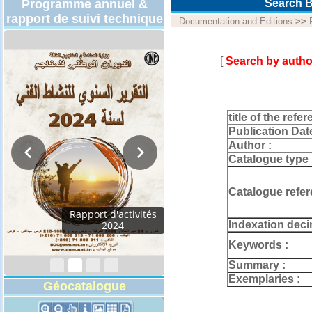
Programme annuel &
Search B
rapport de suivi technique
::
Documentation and Editions
>>
[
Search by autho
title of the refer
Publication Dat
Author :
Catalogue type 
Catalogue refer
Programmes
Indexation deci
Techniques 2026
Keywords :
Summary :
Exemplaries :
Géocatalogue