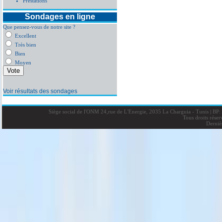
Prestations
Sondages en ligne
Que pensez-vous de notre site ?
Excellent
Très bien
Bien
Moyen
Voir résultats des sondages
Siège social de l'ONM 24,rue de L'Energie, 2035 La Charguia - Tunis
|
BP: 
Tous droits rése
Derniè