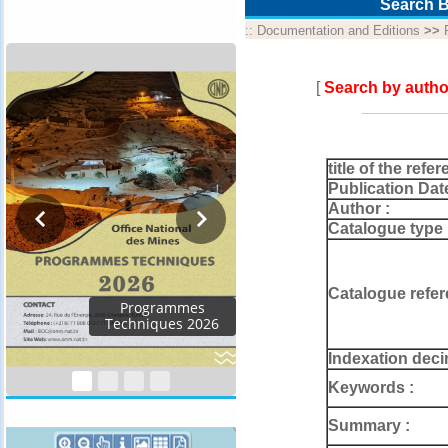
Programme annuel &
Search B
rapport de suivi technique
::
Documentation and Editions
>>
[
Search by autho
title of the refer
Publication Dat
Author :
Catalogue type 
Catalogue refer
Programmes
Techniques 2026
Indexation deci
Keywords :
Géocatalogue
Summary :