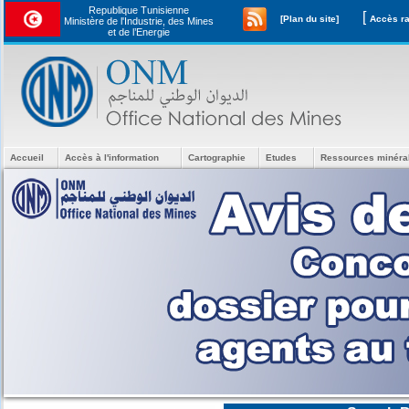
Republique Tunisienne
[
[Plan du site]
Ministère de l'Industrie, des Mines
et de l’Energie
Accueil
Accès à l'information
Cartographie
Etudes
Ressources minéra