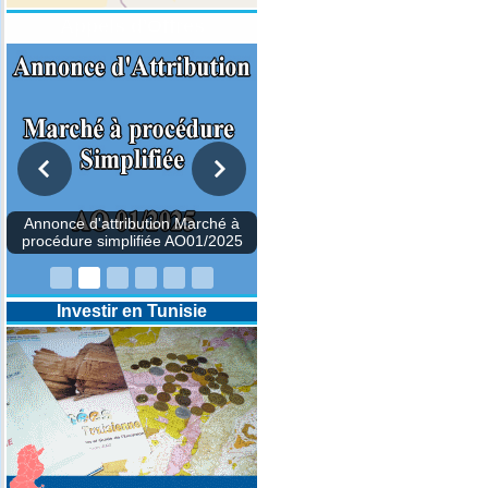
Appels d'Offres
DESIGNATION D’UN REVISEUR
COMPTABLE POUR LES
EXERCICES 2025-2026-2027
Investir en Tunisie