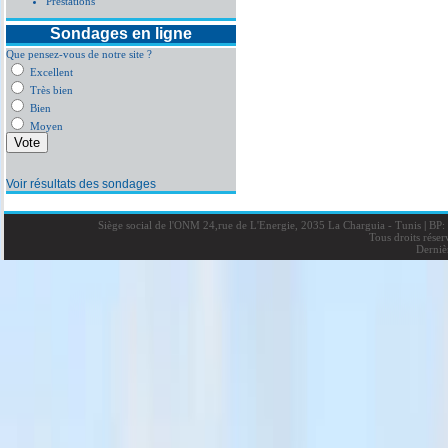
Prestations
Sondages en ligne
Que pensez-vous de notre site ?
Excellent
Très bien
Bien
Moyen
Voir résultats des sondages
Siège social de l'ONM 24,rue de L'Energie, 2035 La Charguia - Tunis
|
BP: 
Tous droits rése
Derniè