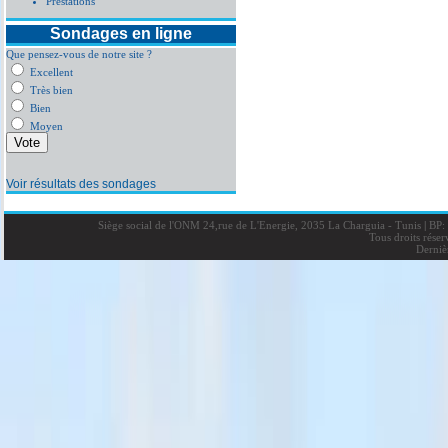
Prestations
Sondages en ligne
Que pensez-vous de notre site ?
Excellent
Très bien
Bien
Moyen
Voir résultats des sondages
Siège social de l'ONM 24,rue de L'Energie, 2035 La Charguia - Tunis
|
BP: 
Tous droits rése
Derniè