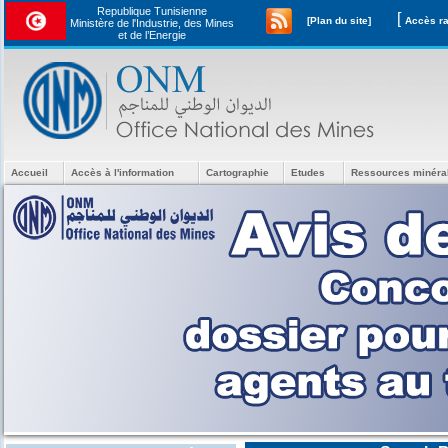
Republique Tunisienne
[
[Plan du site]
Ministère de l'Industrie, des Mines
et de l’Energie
Accueil
Accès à l'information
Cartographie
Etudes
Ressources minéra