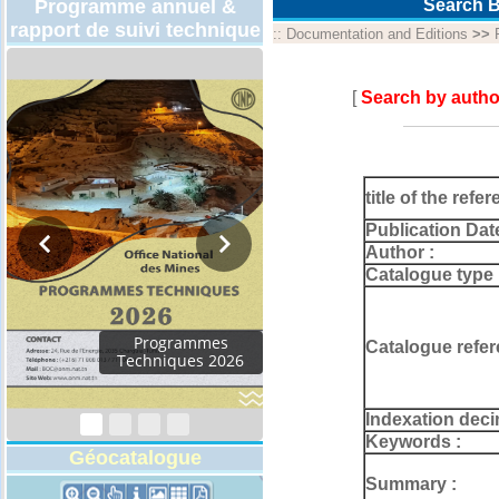
Programme annuel &
Search B
rapport de suivi technique
::
Documentation and Editions
>>
[
Search by autho
title of the refer
Publication Dat
Author :
Catalogue type 
Catalogue refer
Indexation deci
Keywords :
Géocatalogue
Summary :