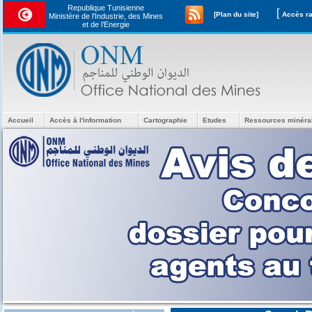
Republique Tunisienne
[
[Plan du site]
Ministère de l'Industrie, des Mines
et de l’Energie
Accueil
Accès à l'information
Cartographie
Etudes
Ressources minéra