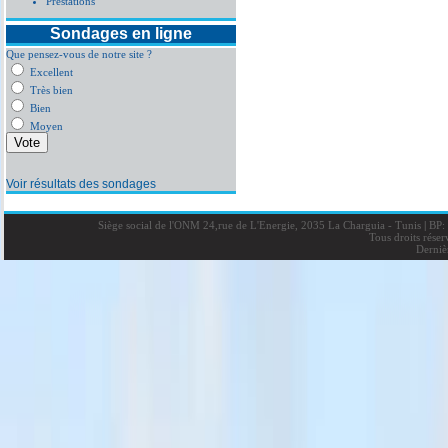
Prestations
Sondages en ligne
Que pensez-vous de notre site ?
Excellent
Très bien
Bien
Moyen
Voir résultats des sondages
Siège social de l'ONM 24,rue de L'Energie, 2035 La Charguia - Tunis
|
BP: 
Tous droits rése
Derniè