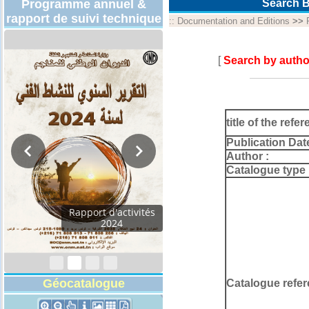
Programme annuel &
Search B
rapport de suivi technique
::
Documentation and Editions
>>
[
Search by autho
title of the refer
Publication Dat
Author :
Catalogue type 
Rapport d'activités
2024
Géocatalogue
Catalogue refer