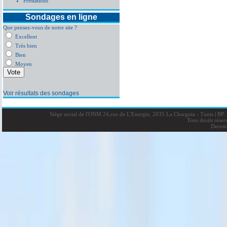
Prestations
Sondages en ligne
Que pensez-vous de notre site ?
Excellent
Très bien
Bien
Moyen
Voir résultats des sondages
Siège social de l'ONM 24,rue de L'Energie, 2035 La Charguia - Tunis
|
BP: 
Tous droits rése
Derniè