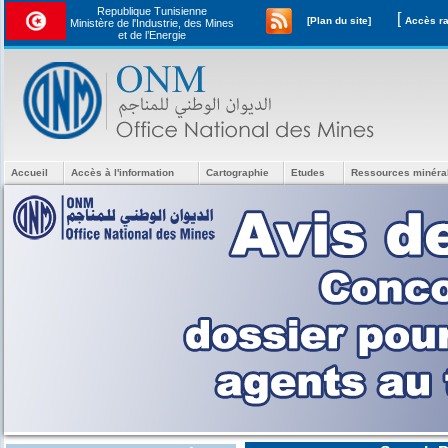
Republique Tunisienne
[
[Plan du site]
Ministère de l'Industrie, des Mines
et de l’Energie
Accueil
Accès à l'information
Cartographie
Etudes
Ressources minéra