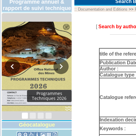
Programme annuel &
Search B
rapport de suivi technique
::
Documentation and Editions
>>
[
Search by autho
title of the refer
Publication Dat
Author :
Catalogue type 
Rapport d'activités
Catalogue refer
2024
Indexation deci
Géocatalogue
Keywords :