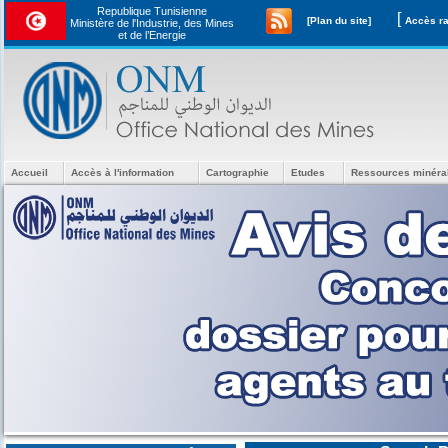
Republique Tunisienne
[
[Plan du site]
Ministère de l'Industrie, des Mines
et de l’Energie
Accueil
Accès à l'information
Cartographie
Etudes
Ressources minéra