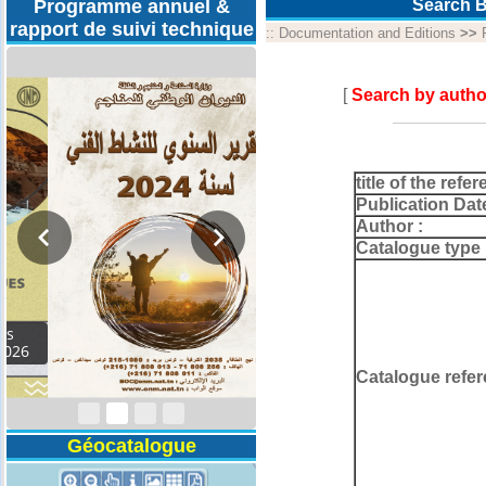
Programme annuel &
Search B
rapport de suivi technique
::
Documentation and Editions
>>
[
Search by autho
title of the refer
Publication Dat
Author :
Catalogue type 
Rapport d'activités
2024
Catalogue refer
Géocatalogue