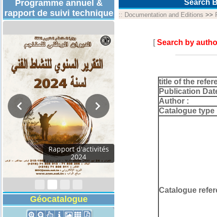
Programme annuel &
Search B
rapport de suivi technique
::
Documentation and Editions
>>
[
Search by autho
title of the refer
Publication Dat
Author :
Catalogue type 
Rapport d'activités
2024
Catalogue refer
Géocatalogue