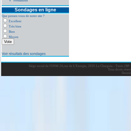
Prestations
Sondages en ligne
Que pensez-vous de notre site ?
Excellent
Très bien
Bien
Moyen
Voir résultats des sondages
Siège social de l'ONM 24,rue de L'Energie, 2035 La Charguia - Tunis
|
BP: 
Tous droits rése
Derniè