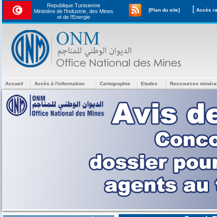
Republique Tunisienne
[
[Plan du site]
Ministère de l'Industrie, des Mines
et de l’Energie
Accueil
Accès à l'information
Cartographie
Etudes
Ressources minéra