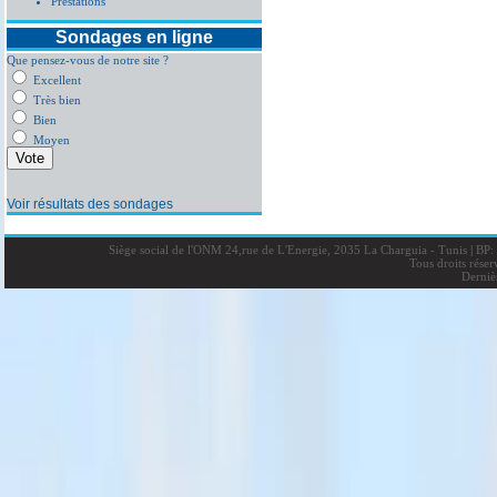
Prestations
Sondages en ligne
Que pensez-vous de notre site ?
Excellent
Très bien
Bien
Moyen
Voir résultats des sondages
Siège social de l'ONM 24,rue de L'Energie, 2035 La Charguia - Tunis
|
BP: 
Tous droits rése
Derniè