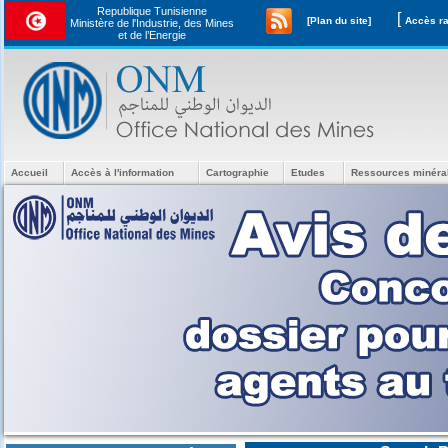
Republique Tunisienne
[
[Plan du site]
Ministère de l'Industrie, des Mines
et de l’Energie
Accueil
Accès à l'information
Cartographie
Etudes
Ressources minéra