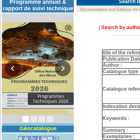
Programme annuel &
Search B
rapport de suivi technique
::
Documentation and Editions
>>
[
Search by autho
title of the refer
Publication Dat
Author :
Catalogue type 
Catalogue refer
Rapport d'activités
2024
Indexation deci
Keywords :
Géocatalogue
Summary :
Exemplaries :