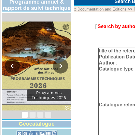
Programme annuel &
Search B
rapport de suivi technique
::
Documentation and Editions
>>
[
Search by autho
title of the refer
Publication Dat
Author :
Catalogue type 
Programmes
Techniques 2026
Catalogue refer
Géocatalogue