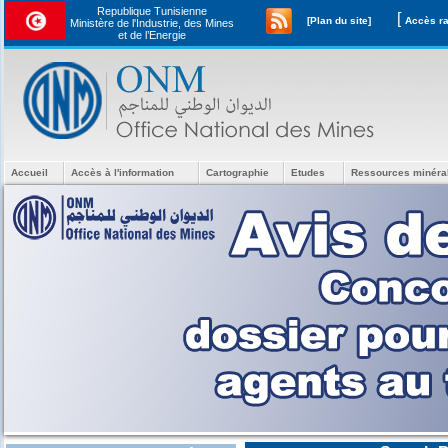
Republique Tunisienne
[
[Plan du site]
Ministère de l'Industrie, des Mines
et de l’Energie
Accueil
Accès à l'information
Cartographie
Etudes
Ressources minéra