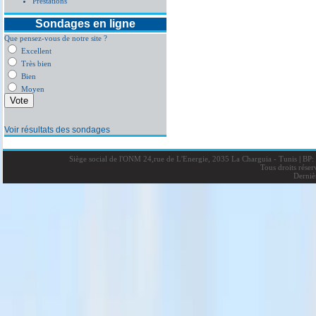
Prestations
Sondages en ligne
Que pensez-vous de notre site ?
Excellent
Très bien
Bien
Moyen
Voir résultats des sondages
Siège social de l'ONM 24,rue de L'Energie, 2035 La Charguia - Tunis
|
BP: 
Tous droits rése
Derniè