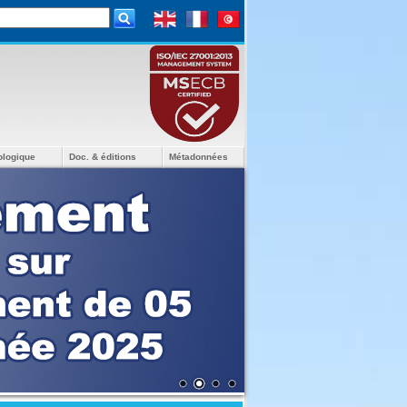
ologique
Doc. & éditions
Métadonnées