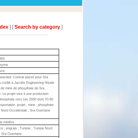
ndex
] [
Search by category
]
983
nyme
ivre
awarded. Contrat passé pour Sra
 confié a Jacobs Engineering l'étude
jet de mine de phosphate de Sra
 Le projet vise à une production
hosphate vers l'an 2000 dont 70-80
xportation. projet ; mine ; phosphate
ie Nord Occidentale ; Sra Ouertane
e minière
e ; engrais ; Tunisie ; Tunisie Nord
; Sra Ouertane