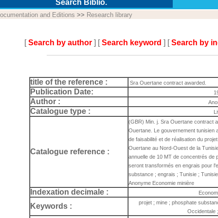
Search Biblio.
ocumentation and Editions
>>
Research library
[
Search by author
] [
Search keyword
] [
Search by i
title of the reference :
Sra Ouertane contract awarded.
Publication Date:
1
Author :
Ano
Catalogue type :
L
(GBR) Min. j. Sra Ouertane contract 
Ouertane. Le gouvernement tunisien a
de faisabilité et de réalisation du pro
Ouertane au Nord-Ouest de la Tunisie:
Catalogue reference :
annuelle de 10 MT de concentrés de p
seront transformés en engrais pour l'e
substance ; engrais ; Tunisie ; Tunis
Anonyme Economie minière
Indexation decimale :
Economi
projet ; mine ; phosphate substanc
Keywords :
Occidentale 