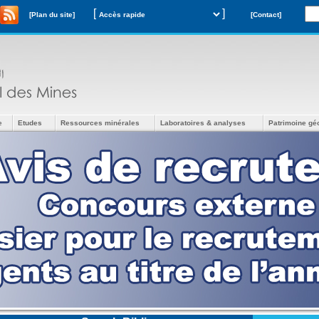
[
]
[Plan du site]
[Contact]
e
Etudes
Ressources minérales
Laboratoires & analyses
Patrimoine gé