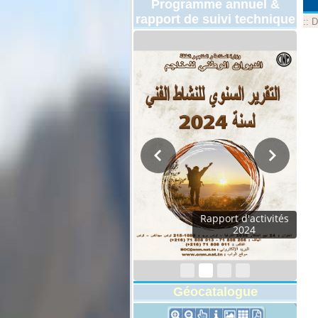
Programme annuel &
rapport de suivi technique
::
D
Rapport d'activités
2024
Géocatalogue