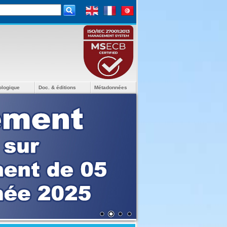
ologique
Doc. & éditions
Métadonnées