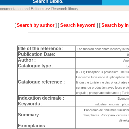
Search Biblio.
ocumentation and Editions
>>
Research library
[
Search by author
] [
Search keyword
] [
Search by i
title of the reference :
The tunisian phosphate industry in t
Publication Date:
1
Author :
Ano
Catalogue type :
L
(GBR) Phosphorus potassium The tuni
L'industrie tunisienne du phosphate 
Catalogue reference :
l'industrie tunisienne des phosphates
centres de production avec leurs proj
engrais ; phosphate substance ; Tun
Indexation decimale :
Economi
Keywords :
industrie ; engrais ; ph
Panorama de l'industrie tunisie
Summary :
phosphatés. Principaux centres d
dévelo
Exemplaries :