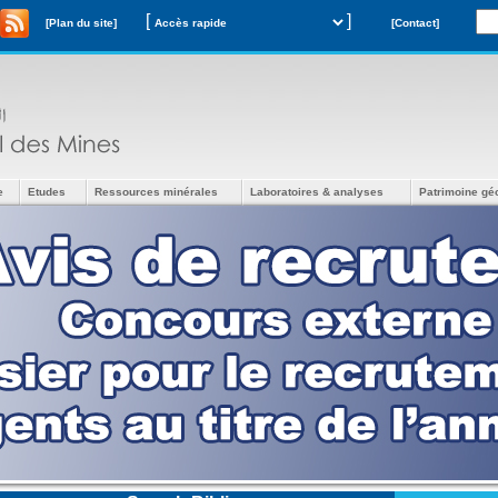
[
]
[Plan du site]
[Contact]
e
Etudes
Ressources minérales
Laboratoires & analyses
Patrimoine gé