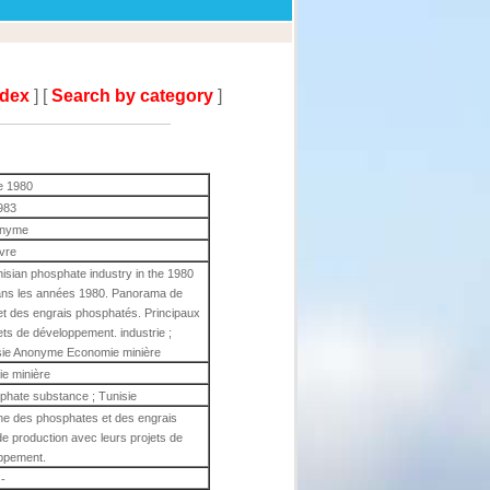
ndex
] [
Search by category
]
he 1980
983
nyme
ivre
sian phosphate industry in the 1980
dans les années 1980. Panorama de
 et des engrais phosphatés. Principaux
ets de développement. industrie ;
isie Anonyme Economie minière
e minière
osphate substance ; Tunisie
nne des phosphates et des engrais
e production avec leurs projets de
ppement.
-