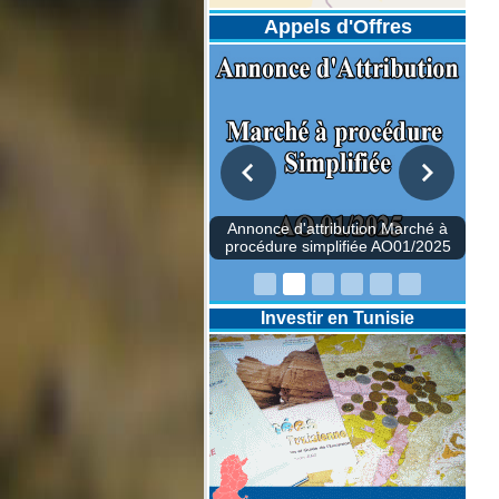
Appels d'Offres
once d'attribution Marché à
édure simplifiée AO01/2025
Investir en Tunisie
Annonce d'attributio
procédure simplifiée