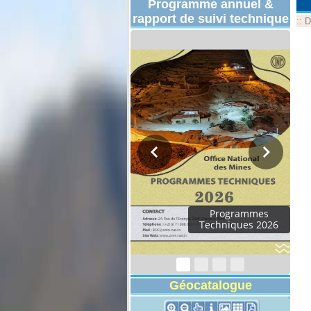
Programme annuel &
rapport de suivi technique
::
D
Programmes
Techniques 2026
Géocatalogue