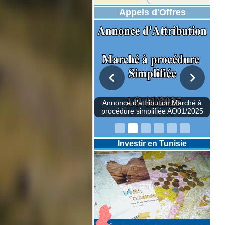
Appels d'Offres
once d'attribution Marché à
édure simplifiée AO01/2025
Investir en Tunisie
Annonce d'attr