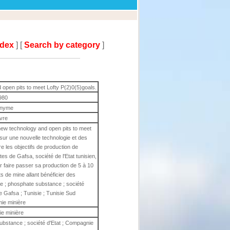
ndex
] [
Search by category
]
open pits to meet Lofty P(2)0(5)goals.
980
nyme
ivre
new technology and open pits to meet
 sur une nouvelle technologie et des
dre les objectifs de production de
 de Gafsa, société de l'Etat tunisien,
ur faire passer sa production de 5 à 10
s de mine allant bénéficier des
e ; phosphate substance ; société
 Gafsa ; Tunisie ; Tunisie Sud
ie minière
e minière
ubstance ; société d'Etat ; Compagnie