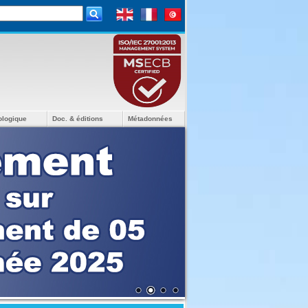
ologique
Doc. & éditions
Métadonnées