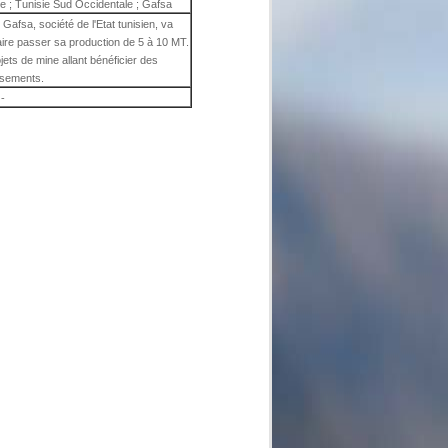
e ; Tunisie Sud Occidentale ; Gafsa
fsa, société de l'Etat tunisien, va
faire passer sa production de 5 à 10 MT.
jets de mine allant bénéficier des
ssements.
-