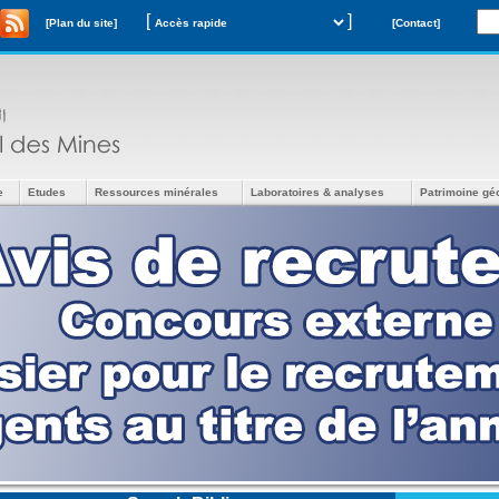
[
]
[Plan du site]
[Contact]
e
Etudes
Ressources minérales
Laboratoires & analyses
Patrimoine gé