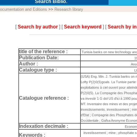
Search Biblio.
ocumentation and Editions
>>
Research library
[
Search by author
] [
Search keyword
] [
Search by i
title of the reference :
Tunisia banks on new technology and 
Publication Date:
1
Author :
Ano
Catalogue type :
L
(USA) Eng. Min. J. Tunisia banks on 
Lofty P(2)0(5)goals. La Tunisie partie
exploitations à ciel ouvert pour attein
P(2)0(5). La Compagnie des Phosphates
Catalogue reference :
va investir 1 G dol US d'ici à 1990 po
MT. Inventaire des mines et des projet
investissements. investissement ; min
d'Etat ; Compagnie des Phosphates de
Occidentale ; Gafsa Anonyme Econom
Indexation decimale :
Economi
investissement ; mine ; phosphate s
Keywords :