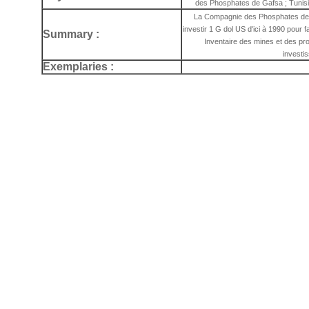
des Phosphates de Gafsa ; Tunisi
La Compagnie des Phosphates de Ga
investir 1 G dol US d'ici à 1990 pour 
Summary :
Inventaire des mines et des pro
investi
Exemplaries :