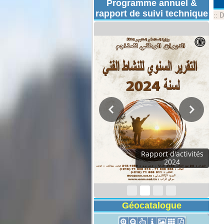
Programme annuel &
rapport de suivi technique
::
D
Rapport d'activités
2024
Géocatalogue