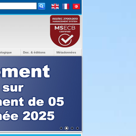
ologique
Doc. & éditions
Métadonnées