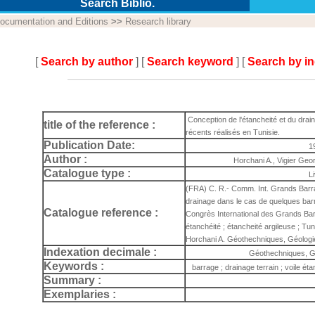
Search Biblio.
ocumentation and Editions
>>
Research library
[
Search by author
] [
Search keyword
] [
Search by i
Conception de l'étancheité et du dra
title of the reference :
récents réalisés en Tunisie.
Publication Date:
1
Author :
Horchani A., Vigier Geo
Catalogue type :
L
(FRA) C. R.- Comm. Int. Grands Barra
drainage dans le cas de quelques barr
Catalogue reference :
Congrès International des Grands Barr
étanchéité ; étancheité argileuse ; T
Horchani A. Géothechniques, Géologie
Indexation decimale :
Géothechniques, Gé
Keywords :
barrage ; drainage terrain ; voile éta
Summary :
Exemplaries :