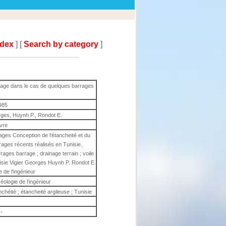
ndex
] [
Search by category
]
inage dans le cas de quelques barrages
985
rges, Huynh P., Rondot E.
ivre
ges Conception de l'étancheité et du
ages récents réalisés en Tunisie.
ages barrage ; drainage terrain ; voile
unisie Vigier Georges Huynh P. Rondot E.
 de l'ingénieur
ologie de l'ingénieur
nchéité ; étancheité argileuse ; Tunisie
-