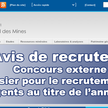
[
]
[Plan du site]
[Contact]
e
Etudes
Ressources minérales
Laboratoires & analyses
Patrimoine gé