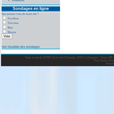
Prestations
Sondages en ligne
Que pensez-vous de notre site ?
Excellent
Très bien
Bien
Moyen
Voir résultats des sondages
Siège social de l'ONM 24,rue de L'Energie, 2035 La Charguia - Tunis
|
BP: 
Tous droits rése
Derniè