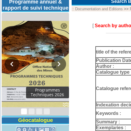
Programme annuel &
Search B
rapport de suivi technique
::
Documentation and Editions
>>
[
Search by autho
title of the refer
Publication Dat
Author :
Catalogue type 
Catalogue refer
Indexation deci
Keywords :
Géocatalogue
Summary :
Exemplaries :