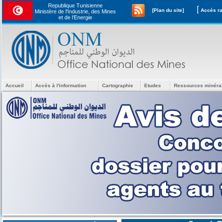
Republique Tunisienne
[
[Plan du site]
Ministère de l'Industrie, des Mines
et de l’Energie
Accueil
Accès à l'information
Cartographie
Etudes
Ressources minéra