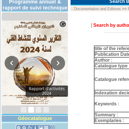
Programme annuel &
Search B
rapport de suivi technique
::
Documentation and Editions
>>
[
Search by autho
title of the refer
Publication Dat
Author :
Catalogue type 
Catalogue refer
Programmes
Indexation deci
Techniques 2026
Keywords :
Summary :
Géocatalogue
Exemplaries :