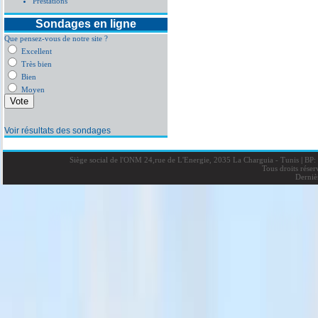
Prestations
Sondages en ligne
Que pensez-vous de notre site ?
Excellent
Très bien
Bien
Moyen
Voir résultats des sondages
Siège social de l'ONM 24,rue de L'Energie, 2035 La Charguia - Tunis
|
BP: 
Tous droits rése
Derniè