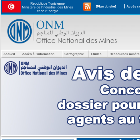
Republique Tunisienne
[
[Plan du site]
Ministère de l'Industrie, des Mines
et de l’Energie
Accueil
Accès à l'information
Cartographie
Etudes
Ressources minéra