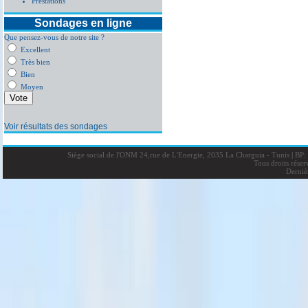
Prestations
Sondages en ligne
Que pensez-vous de notre site ?
Excellent
Très bien
Bien
Moyen
Voir résultats des sondages
Siège social de l'ONM 24,rue de L'Energie, 2035 La Charguia - Tunis
|
BP: 
Tous droits rése
Derniè