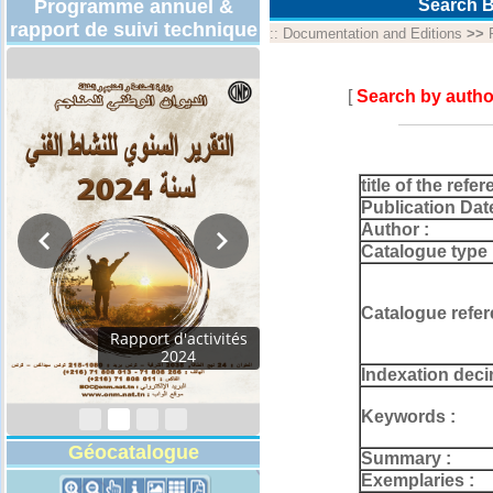
Programme annuel &
Search B
rapport de suivi technique
::
Documentation and Editions
>>
[
Search by autho
title of the refer
Publication Dat
Author :
Catalogue type 
Catalogue refer
Rapport d'activités
2024
Indexation deci
Keywords :
Géocatalogue
Summary :
Exemplaries :