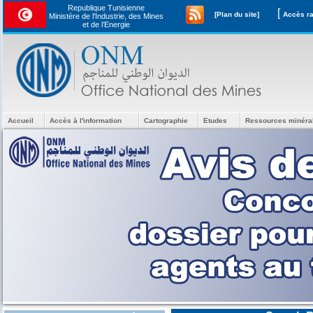
Republique Tunisienne
[
[Plan du site]
Ministère de l'Industrie, des Mines
et de l’Energie
Accueil
Accès à l'information
Cartographie
Etudes
Ressources minéra