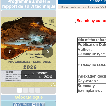
Programme annuel &
Search B
rapport de suivi technique
::
Documentation and Editions
>>
[
Search by autho
title of the refer
Publication Dat
Author :
Catalogue type 
Catalogue refer
Programmes
Indexation deci
Techniques 2026
Keywords :
Summary :
Exemplaries :
Géocatalogue