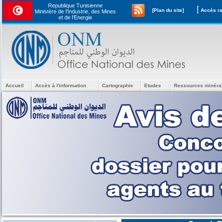
Republique Tunisienne
[
[Plan du site]
Ministère de l'Industrie, des Mines
et de l’Energie
Accueil
Accès à l'information
Cartographie
Etudes
Ressources minéra