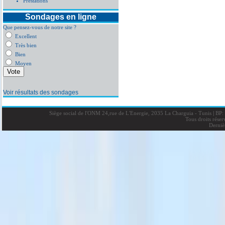
Prestations
Sondages en ligne
Que pensez-vous de notre site ?
Excellent
Très bien
Bien
Moyen
Voir résultats des sondages
Siège social de l'ONM 24,rue de L'Energie, 2035 La Charguia - Tunis
|
BP: 
Tous droits rése
Derniè