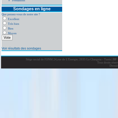
Prestations
Sondages en ligne
Que pensez-vous de notre site ?
Excellent
Très bien
Bien
Moyen
Voir résultats des sondages
Siège social de l'ONM 24,rue de L'Energie, 2035 La Charguia - Tunis
|
BP: 
Tous droits rése
Derniè