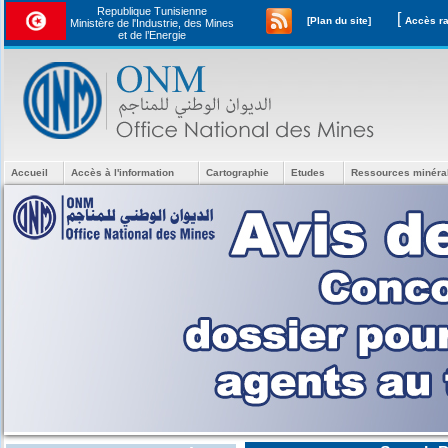
Republique Tunisienne
[
[Plan du site]
Ministère de l'Industrie, des Mines
et de l’Energie
Accueil
Accès à l'information
Cartographie
Etudes
Ressources minéra