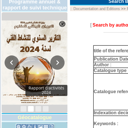
Programme annuel &
Search B
rapport de suivi technique
::
Documentation and Editions
>>
[
Search by autho
title of the refer
Publication Dat
Author :
Catalogue type 
Rapport d'activités
Catalogue refer
2024
Indexation deci
Géocatalogue
Keywords :