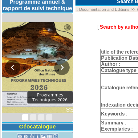
Programme annuel &
Search B
rapport de suivi technique
::
Documentation and Editions
>>
[
Search by autho
title of the refer
Publication Dat
Author :
Catalogue type 
Catalogue refer
Rapport d'activités
2024
Indexation deci
Keywords :
Summary :
Géocatalogue
Exemplaries :