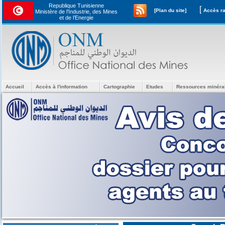
Republique Tunisienne
[
[Plan du site]
Ministère de l'Industrie, des Mines
et de l’Energie
Accueil
Accès à l'information
Cartographie
Etudes
Ressources minéra