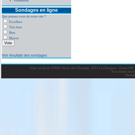
Prestations
Sondages en ligne
Que pensez-vous de notre site ?
Excellent
Très bien
Bien
Moyen
Voir résultats des sondages
Siège social de l'ONM 24,rue de L'Energie, 2035 La Charguia - Tunis
|
BP: 
Tous droits rése
Derniè