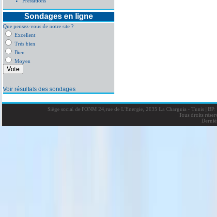
Prestations
Sondages en ligne
Que pensez-vous de notre site ?
Excellent
Très bien
Bien
Moyen
Voir résultats des sondages
Siège social de l'ONM 24,rue de L'Energie, 2035 La Charguia - Tunis
|
BP: 
Tous droits rése
Derniè