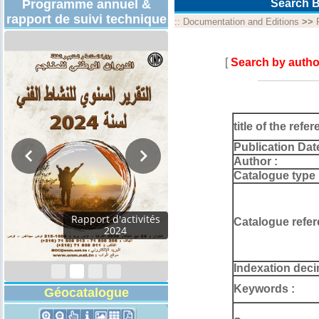
Programme annuel &
Search B
rapport de suivi technique
::
Documentation and Editions
>>
[
Search by autho
title of the refer
Publication Dat
Author :
Catalogue type 
Programmes
Catalogue refer
Techniques 2026
Indexation deci
Keywords :
Géocatalogue