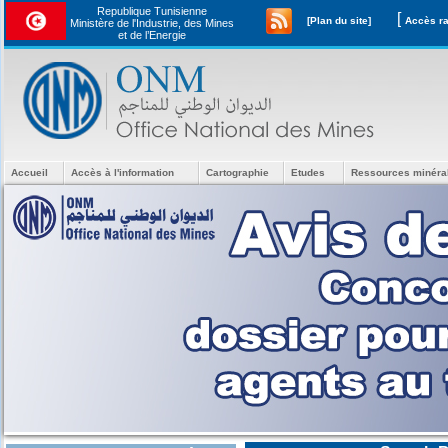
Republique Tunisienne
[
[Plan du site]
Ministère de l'Industrie, des Mines
et de l’Energie
Accueil
Accès à l'information
Cartographie
Etudes
Ressources minéra