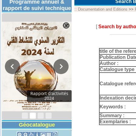
Programme annuel &
Search B
rapport de suivi technique
::
Documentation and Editions
>>
[
Search by autho
title of the refer
Publication Dat
Author :
Catalogue type 
Catalogue refer
Rapport d'activités
Indexation deci
2024
Keywords :
Summary :
Exemplaries :
Géocatalogue