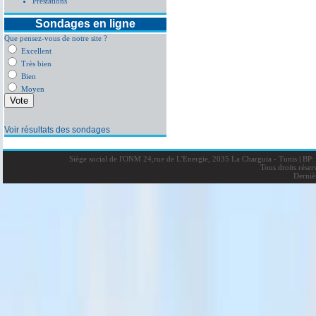
Prestations
Sondages en ligne
Que pensez-vous de notre site ?
Excellent
Très bien
Bien
Moyen
Voir résultats des sondages
Siège social de l'ONM 24,rue de L'Energie, 2035 La Charguia - Tunis
|
BP: 
Tous droits rése
Derniè