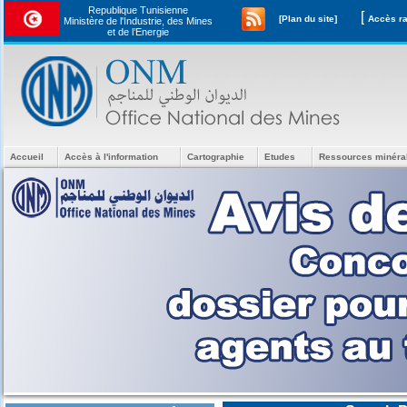
Republique Tunisienne
[
[Plan du site]
Ministère de l'Industrie, des Mines
et de l’Energie
Accueil
Accès à l'information
Cartographie
Etudes
Ressources minéra