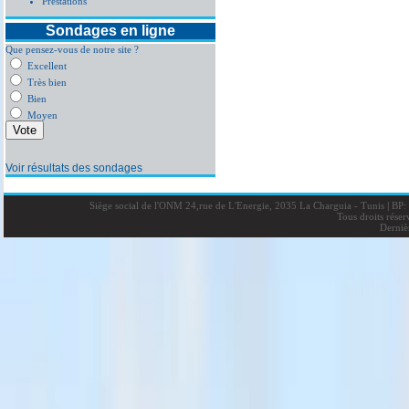
Prestations
Sondages en ligne
Que pensez-vous de notre site ?
Excellent
Très bien
Bien
Moyen
Voir résultats des sondages
Siège social de l'ONM 24,rue de L'Energie, 2035 La Charguia - Tunis
|
BP: 
Tous droits rése
Derniè