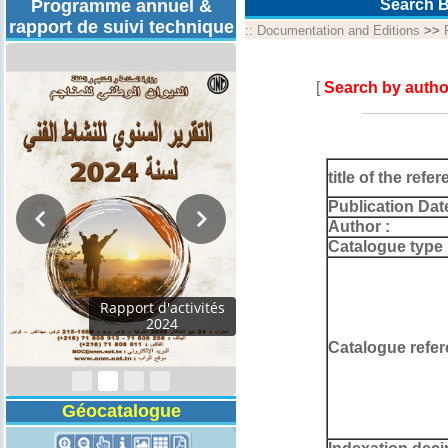
Programme annuel &
Search B
rapport de suivi technique
::
Documentation and Editions
>>
[
Search by autho
title of the refer
Publication Dat
Author :
Catalogue type 
Rapport d'activités
2024
Catalogue refer
Géocatalogue