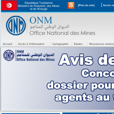
Republique Tunisienne
[
[Plan du site]
Ministère de l'Industrie, des Mines
et de l’Energie
Accueil
Accès à l'information
Cartographie
Etudes
Ressources minéra