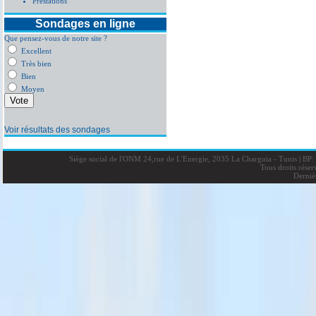
Prestations
Sondages en ligne
Que pensez-vous de notre site ?
Excellent
Très bien
Bien
Moyen
Voir résultats des sondages
Siège social de l'ONM 24,rue de L'Energie, 2035 La Charguia - Tunis
|
BP: 
Tous droits rése
Derniè