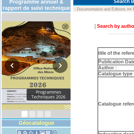
Programme annuel &
Search B
rapport de suivi technique
::
Documentation and Editions
>>
[
Search by autho
title of the refer
Publication Dat
Author :
Catalogue type 
Catalogue refer
Géocatalogue