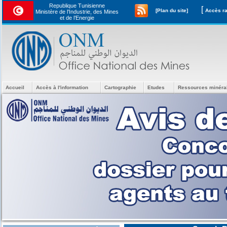
Republique Tunisienne
[
[Plan du site]
Ministère de l'Industrie, des Mines
et de l’Energie
Accueil
Accès à l'information
Cartographie
Etudes
Ressources minéra