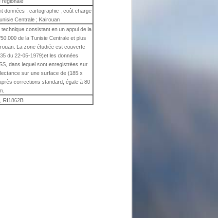
 régionale
ent données ; cartographie ; coût charge
unisie Centrale ; Kairouan
on technique consistant en un appui de la
/50.000 de la Tunisie Centrale et plus
airouan. La zone étudiée est couverte
/35 du 22-05-1979)et les données
S, dans lequel sont enregistrées sur
lectance sur une surface de (185 x
après corrections standard, égale à 80
m.
, RI1862B