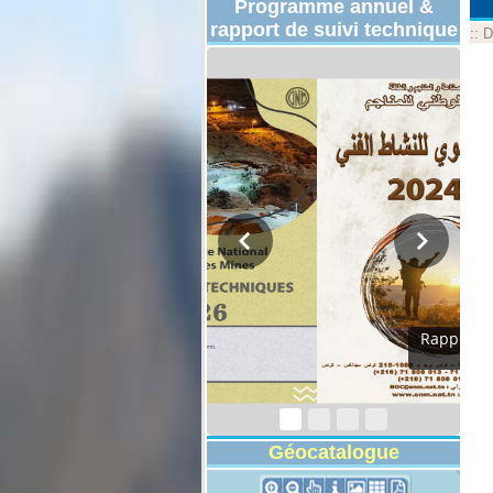
Programme annuel &
rapport de suivi technique
::
D
Programmes
Techniques 2026
Géocatalogue