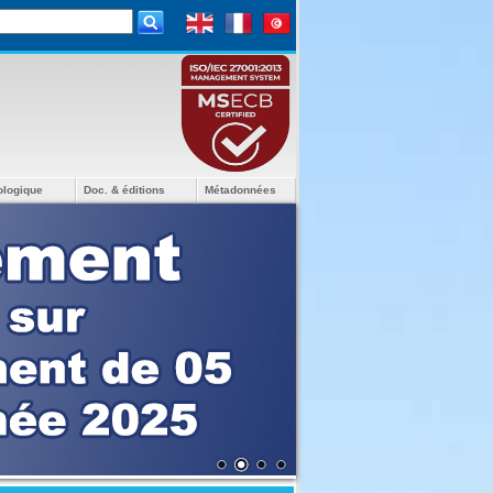
ologique
Doc. & éditions
Métadonnées