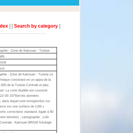
ndex
] [
Search by category
]
raphie - Zone de Kairouan - Tunisie
985
RGM
ivre
aphie - Zone de Kairouan - Tunisie Le
technique consistant en un appui de la
.000 de la Tunisie Centrale et plus
ouan. La zone étudiée est couverte
 22-05-1979)et les données
 dans lequel sont enregistrées sur
ance sur une surface de (185 x
près corrections standard, égale à 80
ement données ; cartographie ; coût
e Centrale ; Kairouan BRGM Géologie