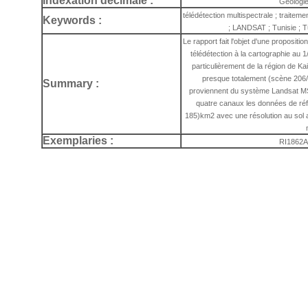
Indexation decimale :
Géologie
télédétection multispectrale ; traitem
Keywords :
; LANDSAT ; Tunisie ; T
Le rapport fait l'objet d'une propositi
télédétection à la cartographie au 1
particulièrement de la région de K
presque totalement (scène 206
Summary :
proviennent du système Landsat MS
quatre canaux les données de réf
185)km2 avec une résolution au sol 
Exemplaries :
RI1862A