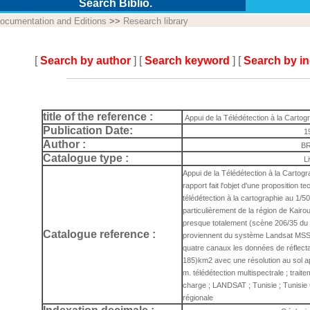
Search Biblio.
ocumentation and Editions
>>
Research library
[
Search by author
] [
Search keyword
] [
Search by i
title of the reference :
Appui de la Télédétection à la Cartog
Publication Date:
1
Author :
B
Catalogue type :
L
Appui de la Télédétection à la Cartogr
rapport fait l'objet d'une proposition 
télédétection à la cartographie au 1/50
particulièrement de la région de Kair
presque totalement (scène 206/35 du
Catalogue reference :
proviennent du système Landsat MSS,
quatre canaux les données de réflect
185)km2 avec une résolution au sol a
m. télédétection multispectrale ; trait
charge ; LANDSAT ; Tunisie ; Tunisi
régionale