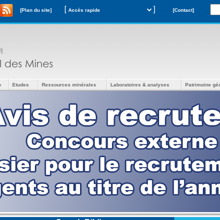
[
]
[Plan du site]
[Contact]
e
Etudes
Ressources minérales
Laboratoires & analyses
Patrimoine gé