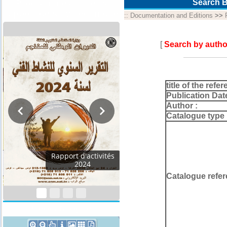
Programme annuel &
Search B
rapport de suivi technique
::
Documentation and Editions
>>
[
Search by autho
title of the refer
Publication Dat
Author :
Catalogue type 
Programmes
Techniques 2026
Catalogue refer
Géocatalogue