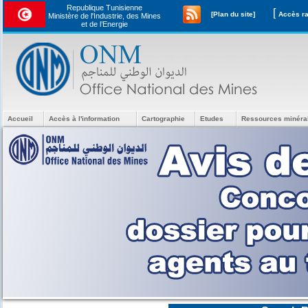
Republique Tunisienne
[
[Plan du site]
Ministère de l'Industrie, des Mines
et de l’Energie
Accueil
Accès à l'information
Cartographie
Etudes
Ressources minéra