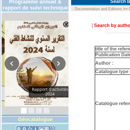
Programme annuel &
Search B
rapport de suivi technique
::
Documentation and Editions
>>
[
Search by autho
title of the refer
Publication Dat
Author :
Catalogue type 
Programmes
Techniques 2026
Catalogue refer
Géocatalogue