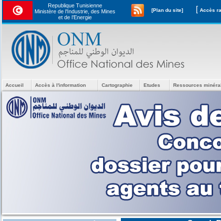
Republique Tunisienne
[
[Plan du site]
Ministère de l'Industrie, des Mines
et de l’Energie
Accueil
Accès à l'information
Cartographie
Etudes
Ressources minéra