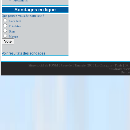
Prestations
Sondages en ligne
Que pensez-vous de notre site ?
Excellent
Très bien
Bien
Moyen
Voir résultats des sondages
Siège social de l'ONM 24,rue de L'Energie, 2035 La Charguia - Tunis
|
BP: 
Tous droits rése
Derniè