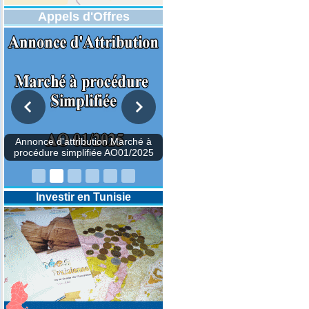
Appels d'Offres
Annonce d'attribution Marché à
procédure simplifiée AO01/2025
Investir en Tunisie