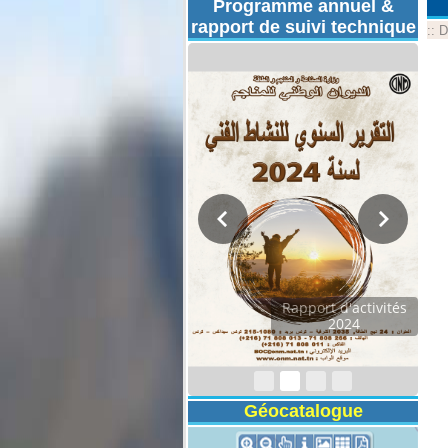
Programme annuel &
rapport de suivi technique
::
D
Rapport d'activités
2024
Géocatalogue