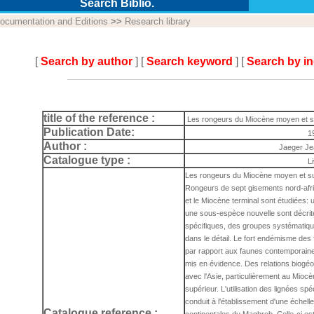
Search Biblio.
ocumentation and Editions
>>
Research library
[
Search by author
] [
Search keyword
] [
Search by i
title of the reference :
Les rongeurs du Miocène moyen et s
Publication Date:
1
Author :
Jaeger J
Catalogue type :
L
Les rongeurs du Miocène moyen et su
Rongeurs de sept gisements nord-afri
et le Miocène terminal sont étudiées:
une sous-espèce nouvelle sont décrit
spécifiques, des groupes systématiq
dans le détail. Le fort endémisme des
par rapport aux faunes contemporaines
mis en évidence. Des relations biogéo
avec l'Asie, particulièrement au Mio
supérieur. L'utilisation des lignées sp
conduit à l'établissement d'une échell
Catalogue reference :