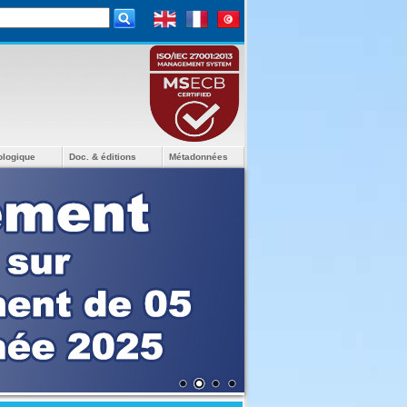
ologique
Doc. & éditions
Métadonnées