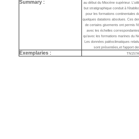
Summary :
au début du Miocène supérieur. L'util
but stratigraphique conduit à l'établ
pour les formations continentales d
quelques datations absolues. Ces dern
de certains gisements ont permis l'
avec les échelles correspondantes d
qu'avec les formations marines du N
Les données paléoclimatiques relati
sont présentées,et l'apport d
Exemplaries :
TN157A