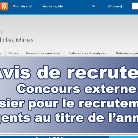
[
]
[Plan du site]
[Contact]
e
Etudes
Ressources minérales
Laboratoires & analyses
Patrimoine gé