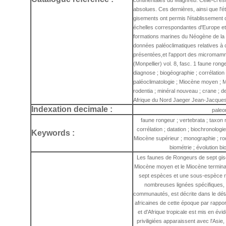
continentales du Maghreb. Celle-ci es
absolues. Ces dernières, ainsi que l'é
gisements ont permis l'établissement 
échelles correspondantes d'Europe et d
formations marines du Néogène de la 
données paléoclimatiques relatives à 
présentées,et l'apport des micromammi
(Monpellier) vol. 8, fasc. 1 faune rong
diagnose ; biogéographie ; corrélation 
paléoclimatologie ; Miocène moyen ; 
rodentia ; minéral nouveau ; crane ; den
Afrique du Nord Jaeger Jean-Jacques
Indexation decimale :
paleo
faune rongeur ; vertebrata ; taxon
corrélation ; datation ; biochronolog
Keywords :
Miocène supérieur ; monographie ; rod
biométrie ; évolution bi
Les faunes de Rongeurs de sept gise
Miocène moyen et le Miocène terminal
sept espèces et une sous-espèce no
nombreuses lignées spécifiques,
communautés, est décrite dans le dét
africaines de cette époque par rapp
et d'Afrique tropicale est mis en év
priviligiées apparaissent avec l'Asi