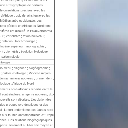
t étalonnée par quelques datations
tude stratigraphique de certains
de corrélations précises avec les
'Afrique tropicale, ainsi qu'avec les
Méditerranée occidentale. Les
cette période en Afrique du Nord sont
fères est discuté. in Palaevertebrata
eur ; vertebrata ; taxon nouveau ;
; datation ; biochronologie ;
Miocène supérieur ; monographie ;
t ; biométrie ; évolution biologique ;
 paleontologie
ntologie
 nouveau ; diagnose ; biogéographie ;
ie ; paléoclimatologie ; Miocène moyen ;
entia ; minéral nouveau ; crane ; dent ;
ologique ; Afrique du Nord
ments nord-africains répartis entre le
 sont étudiées: un genre nouveau, dix-
uvelle sont décrites. L'évolution des
 des groupes systématiques et des
ail. Le fort endémisme des faunes nord-
ort aux faunes contemporaines d'Europe
idence. Des relations biogéographiques
e, particulièrement au Miocène moyen et