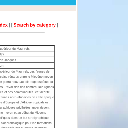
ndex
] [
Search by category
]
upérieur du Maghreb.
977
ean-Jacques
ivre
périeur du Maghreb. Les faunes de
cains répartis entre le Miocène moyen
 un genre nouveau, dix-sept espèces et
es. L'évolution des nombreuses lignées
ues et des communautés, est décrite
 faunes nord-africaines de cette époque
 d'Europe et d'Afrique tropicale est
graphiques priviligiées apparaissent
cène moyen et au début du Miocène
écifiques dans un but stratigraphique
e biochronologique pour les formations