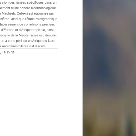
isation des lignées spécifiques dans un
issement d'une échelle biochronologique
u Maghreb. Celle-ci est étalonnée par
ières, ainsi que l'étude stratigraphique
établissement de corrélations précises
'Europe et d'Afrique tropicale, ainsi
éogène de la Méditerranée occidentale.
ves à cette période en Afrique du Nord
es micromammifères est discuté.
, TN157B